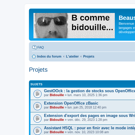
Beaus
Bienvenue s
langages e
développeme
FAQ
Index du forum
L'atelier
Projets
Projets
SUJETS
GestOOck : la gestion de stocks sous OpenOffic
par
Bidouille
» lun. mars 10, 2025 1:36 pm
Extension OpenOffice zBasic
par
Bidouille
» lun. juin 25, 2018 12:40 pm
Extension d'export des pages en image sous Wri
par
Bidouille
» ven. déc. 29, 2023 1:28 pm
Assistant HSQL : pour en finir avec le mode inté
par
Bidouille
» ven. nov. 10, 2023 10:08 am