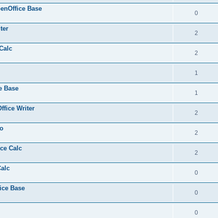
penOffice Base
0
ter
2
Calc
2
1
e Base
1
fice Writer
2
éo
2
ce Calc
2
Calc
0
ice Base
0
0