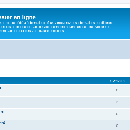
sier en ligne
ur ce site dédié à l'informatique. Vous y trouverez des informations sur différents
t projets du monde libre afin de vous permettre notamment de faire évoluer vos
nts actuels et futurs vers d'autres solutions.
RÉPONSES
e
0
3
ter
0
gré
0