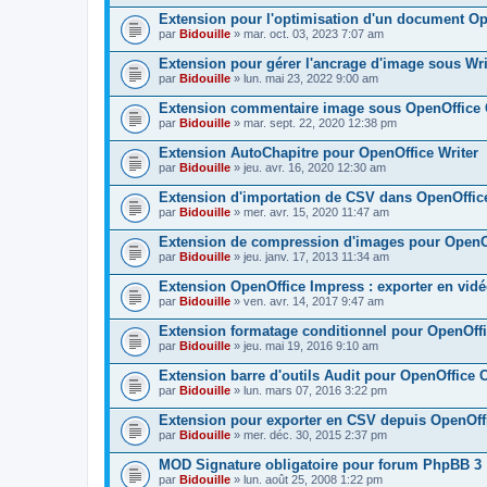
Extension pour l'optimisation d'un document O
par
Bidouille
» mar. oct. 03, 2023 7:07 am
Extension pour gérer l'ancrage d'image sous Wri
par
Bidouille
» lun. mai 23, 2022 9:00 am
Extension commentaire image sous OpenOffice 
par
Bidouille
» mar. sept. 22, 2020 12:38 pm
Extension AutoChapitre pour OpenOffice Writer
par
Bidouille
» jeu. avr. 16, 2020 12:30 am
Extension d'importation de CSV dans OpenOffic
par
Bidouille
» mer. avr. 15, 2020 11:47 am
Extension de compression d'images pour OpenOf
par
Bidouille
» jeu. janv. 17, 2013 11:34 am
Extension OpenOffice Impress : exporter en vid
par
Bidouille
» ven. avr. 14, 2017 9:47 am
Extension formatage conditionnel pour OpenOffi
par
Bidouille
» jeu. mai 19, 2016 9:10 am
Extension barre d'outils Audit pour OpenOffice 
par
Bidouille
» lun. mars 07, 2016 3:22 pm
Extension pour exporter en CSV depuis OpenOff
par
Bidouille
» mer. déc. 30, 2015 2:37 pm
MOD Signature obligatoire pour forum PhpBB 3
par
Bidouille
» lun. août 25, 2008 1:22 pm