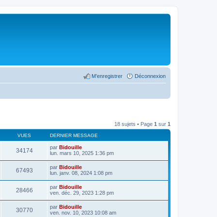
M’enregistrer
Déconnexion
18 sujets • Page
1
sur
1
VUES
DERNIER MESSAGE
par
Bidouille
34174
lun. mars 10, 2025 1:36 pm
par
Bidouille
67493
lun. janv. 08, 2024 1:08 pm
par
Bidouille
28466
ven. déc. 29, 2023 1:28 pm
par
Bidouille
30770
ven. nov. 10, 2023 10:08 am