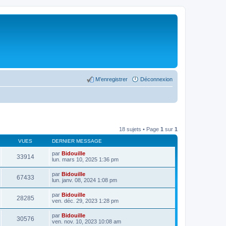
M’enregistrer
Déconnexion
18 sujets • Page
1
sur
1
VUES
DERNIER MESSAGE
par
Bidouille
33914
lun. mars 10, 2025 1:36 pm
par
Bidouille
67433
lun. janv. 08, 2024 1:08 pm
par
Bidouille
28285
ven. déc. 29, 2023 1:28 pm
par
Bidouille
30576
ven. nov. 10, 2023 10:08 am