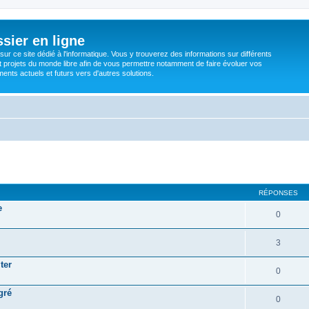
sier en ligne
ur ce site dédié à l'informatique. Vous y trouverez des informations sur différents
t projets du monde libre afin de vous permettre notamment de faire évoluer vos
nts actuels et futurs vers d'autres solutions.
RÉPONSES
e
0
3
ter
0
gré
0