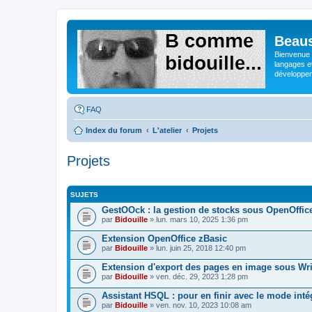
Beaus
Bienvenue s
langages e
développeme
FAQ
Index du forum
L'atelier
Projets
Projets
SUJETS
GestOOck : la gestion de stocks sous OpenOffic
par
Bidouille
» lun. mars 10, 2025 1:36 pm
Extension OpenOffice zBasic
par
Bidouille
» lun. juin 25, 2018 12:40 pm
Extension d'export des pages en image sous Wri
par
Bidouille
» ven. déc. 29, 2023 1:28 pm
Assistant HSQL : pour en finir avec le mode inté
par
Bidouille
» ven. nov. 10, 2023 10:08 am