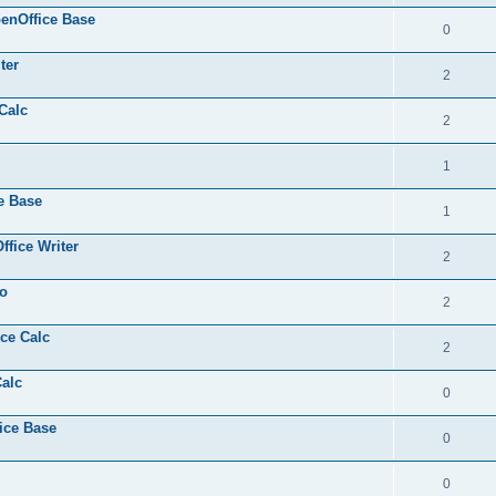
penOffice Base
0
ter
2
Calc
2
1
e Base
1
fice Writer
2
éo
2
ce Calc
2
Calc
0
ice Base
0
0