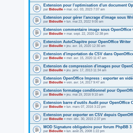
Extension pour l'optimisation d'un document O
par
Bidouille
» mar. oct. 03, 2023 7:07 am
Extension pour gérer l'ancrage d'image sous Wri
par
Bidouille
» lun. mai 23, 2022 9:00 am
Extension commentaire image sous OpenOffice 
par
Bidouille
» mar. sept. 22, 2020 12:38 pm
Extension AutoChapitre pour OpenOffice Writer
par
Bidouille
» jeu. avr. 16, 2020 12:30 am
Extension d'importation de CSV dans OpenOffic
par
Bidouille
» mer. avr. 15, 2020 11:47 am
Extension de compression d'images pour OpenOf
par
Bidouille
» jeu. janv. 17, 2013 11:34 am
Extension OpenOffice Impress : exporter en vid
par
Bidouille
» ven. avr. 14, 2017 9:47 am
Extension formatage conditionnel pour OpenOffi
par
Bidouille
» jeu. mai 19, 2016 9:10 am
Extension barre d'outils Audit pour OpenOffice 
par
Bidouille
» lun. mars 07, 2016 3:22 pm
Extension pour exporter en CSV depuis OpenOff
par
Bidouille
» mer. déc. 30, 2015 2:37 pm
MOD Signature obligatoire pour forum PhpBB 3
par
Bidouille
» lun. août 25, 2008 1:22 pm