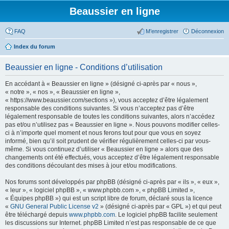
Beaussier en ligne
FAQ
M’enregistrer
Déconnexion
Index du forum
Beaussier en ligne - Conditions d’utilisation
En accédant à « Beaussier en ligne » (désigné ci-après par « nous »,
« notre », « nos », « Beaussier en ligne »,
« https://www.beaussier.com/sections »), vous acceptez d’être légalement
responsable des conditions suivantes. Si vous n’acceptez pas d’être
légalement responsable de toutes les conditions suivantes, alors n’accédez
pas et/ou n’utilisez pas « Beaussier en ligne ». Nous pouvons modifier celles-
ci à n’importe quel moment et nous ferons tout pour que vous en soyez
informé, bien qu’il soit prudent de vérifier régulièrement celles-ci par vous-
même. Si vous continuez d’utiliser « Beaussier en ligne » alors que des
changements ont été effectués, vous acceptez d’être légalement responsable
des conditions découlant des mises à jour et/ou modifications.
Nos forums sont développés par phpBB (désigné ci-après par « ils », « eux »,
« leur », « logiciel phpBB », « www.phpbb.com », « phpBB Limited »,
« Équipes phpBB ») qui est un script libre de forum, déclaré sous la licence
«
GNU General Public License v2
» (désigné ci-après par « GPL ») et qui peut
être téléchargé depuis
www.phpbb.com
. Le logiciel phpBB facilite seulement
les discussions sur Internet. phpBB Limited n’est pas responsable de ce que