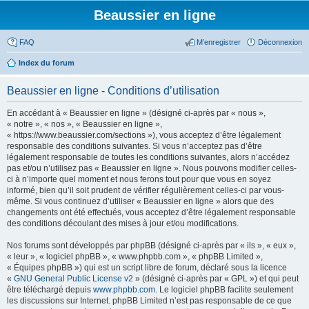
Beaussier en ligne
FAQ
M’enregistrer
Déconnexion
Index du forum
Beaussier en ligne - Conditions d’utilisation
En accédant à « Beaussier en ligne » (désigné ci-après par « nous »,
« notre », « nos », « Beaussier en ligne »,
« https://www.beaussier.com/sections »), vous acceptez d’être légalement
responsable des conditions suivantes. Si vous n’acceptez pas d’être
légalement responsable de toutes les conditions suivantes, alors n’accédez
pas et/ou n’utilisez pas « Beaussier en ligne ». Nous pouvons modifier celles-
ci à n’importe quel moment et nous ferons tout pour que vous en soyez
informé, bien qu’il soit prudent de vérifier régulièrement celles-ci par vous-
même. Si vous continuez d’utiliser « Beaussier en ligne » alors que des
changements ont été effectués, vous acceptez d’être légalement responsable
des conditions découlant des mises à jour et/ou modifications.
Nos forums sont développés par phpBB (désigné ci-après par « ils », « eux »,
« leur », « logiciel phpBB », « www.phpbb.com », « phpBB Limited »,
« Équipes phpBB ») qui est un script libre de forum, déclaré sous la licence
«
GNU General Public License v2
» (désigné ci-après par « GPL ») et qui peut
être téléchargé depuis
www.phpbb.com
. Le logiciel phpBB facilite seulement
les discussions sur Internet. phpBB Limited n’est pas responsable de ce que