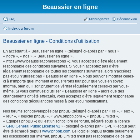
Beaussier en ligne
FAQ
M’enregistrer
Déconnexion
Index du forum
Beaussier en ligne - Conditions d’utilisation
En accédant à « Beaussier en ligne » (désigné ci-après par « nous »,
« notre », « nos », « Beaussier en ligne »,
« https://www.beaussier.com/sections »), vous acceptez d’être légalement
responsable des conditions suivantes. Si vous n’acceptez pas d’être
légalement responsable de toutes les conditions suivantes, alors n’accédez
pas et/ou n’utilisez pas « Beaussier en ligne ». Nous pouvons modifier celles-
ci à n’importe quel moment et nous ferons tout pour que vous en soyez
informé, bien qu’il soit prudent de vérifier régulièrement celles-ci par vous-
même. Si vous continuez d’utiliser « Beaussier en ligne » alors que des
changements ont été effectués, vous acceptez d’être légalement responsable
des conditions découlant des mises à jour et/ou modifications.
Nos forums sont développés par phpBB (désigné ci-après par « ils », « eux »,
« leur », « logiciel phpBB », « www.phpbb.com », « phpBB Limited »,
« Équipes phpBB ») qui est un script libre de forum, déclaré sous la licence
«
GNU General Public License v2
» (désigné ci-après par « GPL ») et qui peut
être téléchargé depuis
www.phpbb.com
. Le logiciel phpBB facilite seulement
les discussions sur Internet. phpBB Limited n’est pas responsable de ce que