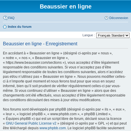
Beaussier en ligne
FAQ
Déconnexion
Index du forum
Langue :
Beaussier en ligne - Enregistrement
En accédant à « Beaussier en ligne » (désigné ci-après par « nous »,
« notre », « nos », « Beaussier en ligne »,
« https://www.beaussier.com/sections »), vous acceptez d’être légalement
responsable des conditions suivantes. Si vous n’acceptez pas d’être
légalement responsable de toutes les conditions suivantes, alors n’accédez
pas et/ou n’utilisez pas « Beaussier en ligne ». Nous pouvons modifier celles-
ci à n’importe quel moment et nous ferons tout pour que vous en soyez
informé, bien qu’il soit prudent de vérifier régulièrement celles-ci par vous-
même. Si vous continuez d’utiliser « Beaussier en ligne » alors que des
changements ont été effectués, vous acceptez d’être légalement responsable
des conditions découlant des mises à jour et/ou modifications.
Nos forums sont développés par phpBB (désigné ci-après par « ils », « eux »,
« leur », « logiciel phpBB », « www.phpbb.com », « phpBB Limited »,
« Équipes phpBB ») qui est un script libre de forum, déclaré sous la licence
«
GNU General Public License v2
» (désigné ci-après par « GPL ») et qui peut
être téléchargé depuis
www.phpbb.com
. Le logiciel phpBB facilite seulement