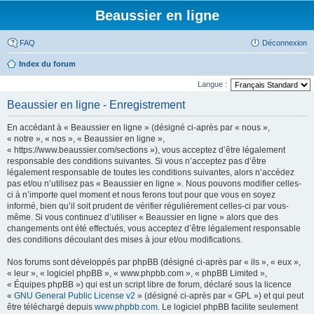
Beaussier en ligne
FAQ
Déconnexion
Index du forum
Langue :
Beaussier en ligne - Enregistrement
En accédant à « Beaussier en ligne » (désigné ci-après par « nous »,
« notre », « nos », « Beaussier en ligne »,
« https://www.beaussier.com/sections »), vous acceptez d’être légalement
responsable des conditions suivantes. Si vous n’acceptez pas d’être
légalement responsable de toutes les conditions suivantes, alors n’accédez
pas et/ou n’utilisez pas « Beaussier en ligne ». Nous pouvons modifier celles-
ci à n’importe quel moment et nous ferons tout pour que vous en soyez
informé, bien qu’il soit prudent de vérifier régulièrement celles-ci par vous-
même. Si vous continuez d’utiliser « Beaussier en ligne » alors que des
changements ont été effectués, vous acceptez d’être légalement responsable
des conditions découlant des mises à jour et/ou modifications.
Nos forums sont développés par phpBB (désigné ci-après par « ils », « eux »,
« leur », « logiciel phpBB », « www.phpbb.com », « phpBB Limited »,
« Équipes phpBB ») qui est un script libre de forum, déclaré sous la licence
«
GNU General Public License v2
» (désigné ci-après par « GPL ») et qui peut
être téléchargé depuis
www.phpbb.com
. Le logiciel phpBB facilite seulement