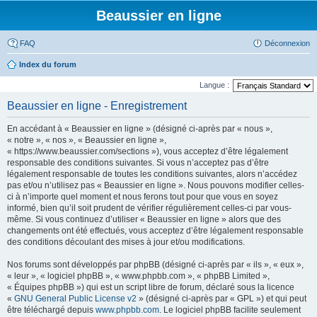
Beaussier en ligne
FAQ
Déconnexion
Index du forum
Langue :
Beaussier en ligne - Enregistrement
En accédant à « Beaussier en ligne » (désigné ci-après par « nous »,
« notre », « nos », « Beaussier en ligne »,
« https://www.beaussier.com/sections »), vous acceptez d’être légalement
responsable des conditions suivantes. Si vous n’acceptez pas d’être
légalement responsable de toutes les conditions suivantes, alors n’accédez
pas et/ou n’utilisez pas « Beaussier en ligne ». Nous pouvons modifier celles-
ci à n’importe quel moment et nous ferons tout pour que vous en soyez
informé, bien qu’il soit prudent de vérifier régulièrement celles-ci par vous-
même. Si vous continuez d’utiliser « Beaussier en ligne » alors que des
changements ont été effectués, vous acceptez d’être légalement responsable
des conditions découlant des mises à jour et/ou modifications.
Nos forums sont développés par phpBB (désigné ci-après par « ils », « eux »,
« leur », « logiciel phpBB », « www.phpbb.com », « phpBB Limited »,
« Équipes phpBB ») qui est un script libre de forum, déclaré sous la licence
«
GNU General Public License v2
» (désigné ci-après par « GPL ») et qui peut
être téléchargé depuis
www.phpbb.com
. Le logiciel phpBB facilite seulement