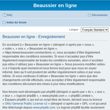
Beaussier en ligne
FAQ
Déconnexion
Index du forum
Langue :
Beaussier en ligne - Enregistrement
En accédant à « Beaussier en ligne » (désigné ci-après par « nous »,
« notre », « nos », « Beaussier en ligne »,
« https://www.beaussier.com/sections »), vous acceptez d’être légalement
responsable des conditions suivantes. Si vous n’acceptez pas d’être
légalement responsable de toutes les conditions suivantes, alors n’accédez
pas et/ou n’utilisez pas « Beaussier en ligne ». Nous pouvons modifier celles-
ci à n’importe quel moment et nous ferons tout pour que vous en soyez
informé, bien qu’il soit prudent de vérifier régulièrement celles-ci par vous-
même. Si vous continuez d’utiliser « Beaussier en ligne » alors que des
changements ont été effectués, vous acceptez d’être légalement responsable
des conditions découlant des mises à jour et/ou modifications.
Nos forums sont développés par phpBB (désigné ci-après par « ils », « eux »,
« leur », « logiciel phpBB », « www.phpbb.com », « phpBB Limited »,
« Équipes phpBB ») qui est un script libre de forum, déclaré sous la licence
«
GNU General Public License v2
» (désigné ci-après par « GPL ») et qui peut
être téléchargé depuis
www.phpbb.com
. Le logiciel phpBB facilite seulement