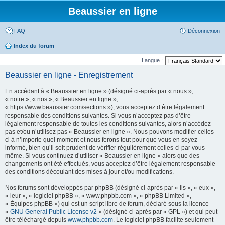
Beaussier en ligne
FAQ
Déconnexion
Index du forum
Langue :
Beaussier en ligne - Enregistrement
En accédant à « Beaussier en ligne » (désigné ci-après par « nous »,
« notre », « nos », « Beaussier en ligne »,
« https://www.beaussier.com/sections »), vous acceptez d’être légalement
responsable des conditions suivantes. Si vous n’acceptez pas d’être
légalement responsable de toutes les conditions suivantes, alors n’accédez
pas et/ou n’utilisez pas « Beaussier en ligne ». Nous pouvons modifier celles-
ci à n’importe quel moment et nous ferons tout pour que vous en soyez
informé, bien qu’il soit prudent de vérifier régulièrement celles-ci par vous-
même. Si vous continuez d’utiliser « Beaussier en ligne » alors que des
changements ont été effectués, vous acceptez d’être légalement responsable
des conditions découlant des mises à jour et/ou modifications.
Nos forums sont développés par phpBB (désigné ci-après par « ils », « eux »,
« leur », « logiciel phpBB », « www.phpbb.com », « phpBB Limited »,
« Équipes phpBB ») qui est un script libre de forum, déclaré sous la licence
«
GNU General Public License v2
» (désigné ci-après par « GPL ») et qui peut
être téléchargé depuis
www.phpbb.com
. Le logiciel phpBB facilite seulement