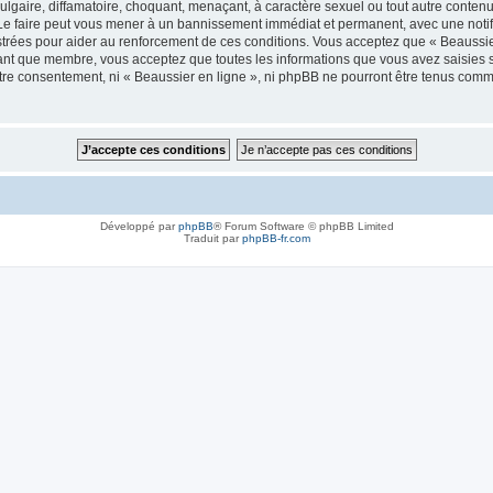
lgaire, diffamatoire, choquant, menaçant, à caractère sexuel ou tout autre contenu 
 Le faire peut vous mener à un bannissement immédiat et permanent, avec une notifi
trées pour aider au renforcement de ces conditions. Vous acceptez que « Beaussier
tant que membre, vous acceptez que toutes les informations que vous avez saisies
votre consentement, ni « Beaussier en ligne », ni phpBB ne pourront être tenus com
Développé par
phpBB
® Forum Software © phpBB Limited
Traduit par
phpBB-fr.com