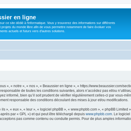
sier en ligne
ur ce site dédié à l'informatique. Vous y trouverez des informations sur différents
t projets du monde libre afin de vous permettre notamment de faire évoluer vos
nts actuels et futurs vers d'autres solutions.
ous », « notre », « nos », « Beaussier en ligne », « https://www.beaussier.com/sec
responsable de toutes les conditions suivantes, alors n’accédez pas et/ou n’utilis
z informé, bien qu’il soit prudent de vérifier régulièrement celles-ci par vous-mêm
ement responsable des conditions découlant des mises à jour et/ou modifications.
ls », « eux », « leur », « logiciel phpBB », « www.phpbb.com », « phpBB Limited »,
-après par « GPL ») et qui peut être téléchargé depuis
www.phpbb.com
. Le logicie
acceptons pas comme contenu ou conduite permis. Pour de plus amples informations