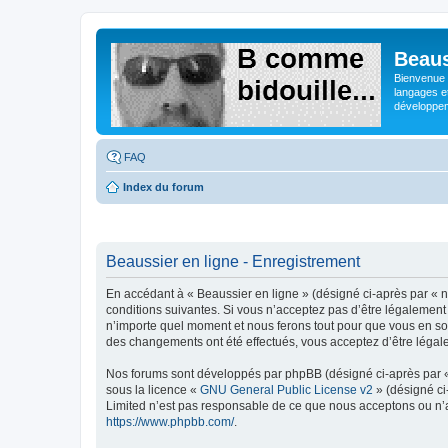
Beaus
Bienvenue s
langages e
développeme
FAQ
Index du forum
Beaussier en ligne - Enregistrement
En accédant à « Beaussier en ligne » (désigné ci-après par « n
conditions suivantes. Si vous n’acceptez pas d’être légalement 
n’importe quel moment et nous ferons tout pour que vous en soye
des changements ont été effectués, vous acceptez d’être légal
Nos forums sont développés par phpBB (désigné ci-après par « i
sous la licence «
GNU General Public License v2
» (désigné ci
Limited n’est pas responsable de ce que nous acceptons ou n’
https://www.phpbb.com/
.