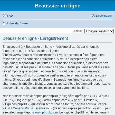
Beaussier en ligne
FAQ
Déconnexion
Index du forum
Langue :
Beaussier en ligne - Enregistrement
En accédant à « Beaussier en ligne » (désigné ci-après par « nous »,
« notre », « nos », « Beaussier en ligne »,
« https://www.beaussier.com/sections »), vous acceptez d’être légalement
responsable des conditions suivantes. Si vous n’acceptez pas d’être
légalement responsable de toutes les conditions suivantes, alors n’accédez
pas et/ou n’utilisez pas « Beaussier en ligne ». Nous pouvons modifier celles-
ci à n’importe quel moment et nous ferons tout pour que vous en soyez
informé, bien qu’il soit prudent de vérifier régulièrement celles-ci par vous-
même. Si vous continuez d’utiliser « Beaussier en ligne » alors que des
changements ont été effectués, vous acceptez d’être légalement responsable
des conditions découlant des mises à jour et/ou modifications.
Nos forums sont développés par phpBB (désigné ci-après par « ils », « eux »,
« leur », « logiciel phpBB », « www.phpbb.com », « phpBB Limited »,
« Équipes phpBB ») qui est un script libre de forum, déclaré sous la licence
«
GNU General Public License v2
» (désigné ci-après par « GPL ») et qui peut
être téléchargé depuis
www.phpbb.com
. Le logiciel phpBB facilite seulement