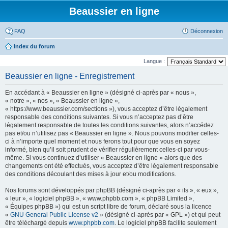
Beaussier en ligne
FAQ
Déconnexion
Index du forum
Langue :
Beaussier en ligne - Enregistrement
En accédant à « Beaussier en ligne » (désigné ci-après par « nous »,
« notre », « nos », « Beaussier en ligne »,
« https://www.beaussier.com/sections »), vous acceptez d’être légalement
responsable des conditions suivantes. Si vous n’acceptez pas d’être
légalement responsable de toutes les conditions suivantes, alors n’accédez
pas et/ou n’utilisez pas « Beaussier en ligne ». Nous pouvons modifier celles-
ci à n’importe quel moment et nous ferons tout pour que vous en soyez
informé, bien qu’il soit prudent de vérifier régulièrement celles-ci par vous-
même. Si vous continuez d’utiliser « Beaussier en ligne » alors que des
changements ont été effectués, vous acceptez d’être légalement responsable
des conditions découlant des mises à jour et/ou modifications.
Nos forums sont développés par phpBB (désigné ci-après par « ils », « eux »,
« leur », « logiciel phpBB », « www.phpbb.com », « phpBB Limited »,
« Équipes phpBB ») qui est un script libre de forum, déclaré sous la licence
«
GNU General Public License v2
» (désigné ci-après par « GPL ») et qui peut
être téléchargé depuis
www.phpbb.com
. Le logiciel phpBB facilite seulement