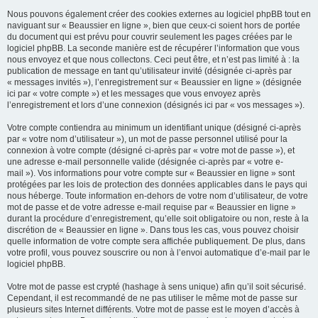
Nous pouvons également créer des cookies externes au logiciel phpBB tout en
naviguant sur « Beaussier en ligne », bien que ceux-ci soient hors de portée
du document qui est prévu pour couvrir seulement les pages créées par le
logiciel phpBB. La seconde manière est de récupérer l’information que vous
nous envoyez et que nous collectons. Ceci peut être, et n’est pas limité à : la
publication de message en tant qu’utilisateur invité (désignée ci-après par
« messages invités »), l’enregistrement sur « Beaussier en ligne » (désignée
ici par « votre compte ») et les messages que vous envoyez après
l’enregistrement et lors d’une connexion (désignés ici par « vos messages »).
Votre compte contiendra au minimum un identifiant unique (désigné ci-après
par « votre nom d’utilisateur »), un mot de passe personnel utilisé pour la
connexion à votre compte (désigné ci-après par « votre mot de passe »), et
une adresse e-mail personnelle valide (désignée ci-après par « votre e-
mail »). Vos informations pour votre compte sur « Beaussier en ligne » sont
protégées par les lois de protection des données applicables dans le pays qui
nous héberge. Toute information en-dehors de votre nom d’utilisateur, de votre
mot de passe et de votre adresse e-mail requise par « Beaussier en ligne »
durant la procédure d’enregistrement, qu’elle soit obligatoire ou non, reste à la
discrétion de « Beaussier en ligne ». Dans tous les cas, vous pouvez choisir
quelle information de votre compte sera affichée publiquement. De plus, dans
votre profil, vous pouvez souscrire ou non à l’envoi automatique d’e-mail par le
logiciel phpBB.
Votre mot de passe est crypté (hashage à sens unique) afin qu’il soit sécurisé.
Cependant, il est recommandé de ne pas utiliser le même mot de passe sur
plusieurs sites Internet différents. Votre mot de passe est le moyen d’accès à