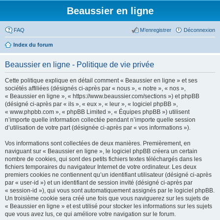
Beaussier en ligne
FAQ
M’enregistrer
Déconnexion
Index du forum
Beaussier en ligne - Politique de vie privée
Cette politique explique en détail comment « Beaussier en ligne » et ses
sociétés affiliées (désignés ci-après par « nous », « notre », « nos »,
« Beaussier en ligne », « https://www.beaussier.com/sections ») et phpBB
(désigné ci-après par « ils », « eux », « leur », « logiciel phpBB »,
« www.phpbb.com », « phpBB Limited », « Équipes phpBB ») utilisent
n’importe quelle information collectée pendant n’importe quelle session
d’utilisation de votre part (désignée ci-après par « vos informations »).
Vos informations sont collectées de deux manières. Premièrement, en
naviguant sur « Beaussier en ligne », le logiciel phpBB créera un certain
nombre de cookies, qui sont des petits fichiers textes téléchargés dans les
fichiers temporaires du navigateur Internet de votre ordinateur. Les deux
premiers cookies ne contiennent qu’un identifiant utilisateur (désigné ci-après
par « user-id ») et un identifiant de session invité (désigné ci-après par
« session-id »), qui vous sont automatiquement assignés par le logiciel phpBB.
Un troisième cookie sera créé une fois que vous naviguerez sur les sujets de
« Beaussier en ligne » et est utilisé pour stocker les informations sur les sujets
que vous avez lus, ce qui améliore votre navigation sur le forum.