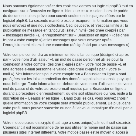
Nous pouvons également créer des cookies externes au logiciel phpBB tout en
naviguant sur « Beaussier en ligne », bien que ceux-ci soient hors de portée
du document qui est prévu pour couvrir seulement les pages créées par le
logiciel phpBB. La seconde manière est de récupérer l’information que vous
nous envoyez et que nous collectons. Ceci peut être, et n’est pas limité à : la
publication de message en tant qu’utilisateur invité (désignée ci-après par
« messages invités »), l’enregistrement sur « Beaussier en ligne » (désignée
ici par « votre compte ») et les messages que vous envoyez après
l’enregistrement et lors d’une connexion (désignés ici par « vos messages »).
Votre compte contiendra au minimum un identifiant unique (désigné ci-après
par « votre nom d’utilisateur »), un mot de passe personnel utilisé pour la
connexion à votre compte (désigné ci-après par « votre mot de passe »), et
une adresse e-mail personnelle valide (désignée ci-après par « votre e-
mail »). Vos informations pour votre compte sur « Beaussier en ligne » sont
protégées par les lois de protection des données applicables dans le pays qui
nous héberge. Toute information en-dehors de votre nom d’utilisateur, de votre
mot de passe et de votre adresse e-mail requise par « Beaussier en ligne »
durant la procédure d’enregistrement, qu’elle soit obligatoire ou non, reste à la
discrétion de « Beaussier en ligne ». Dans tous les cas, vous pouvez choisir
quelle information de votre compte sera affichée publiquement. De plus, dans
votre profil, vous pouvez souscrire ou non à l’envoi automatique d’e-mail par le
logiciel phpBB.
Votre mot de passe est crypté (hashage à sens unique) afin qu’il soit sécurisé.
Cependant, il est recommandé de ne pas utiliser le même mot de passe sur
plusieurs sites Internet différents. Votre mot de passe est le moyen d’accès à