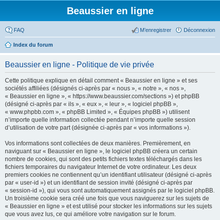
Beaussier en ligne
FAQ
M’enregistrer
Déconnexion
Index du forum
Beaussier en ligne - Politique de vie privée
Cette politique explique en détail comment « Beaussier en ligne » et ses
sociétés affiliées (désignés ci-après par « nous », « notre », « nos »,
« Beaussier en ligne », « https://www.beaussier.com/sections ») et phpBB
(désigné ci-après par « ils », « eux », « leur », « logiciel phpBB »,
« www.phpbb.com », « phpBB Limited », « Équipes phpBB ») utilisent
n’importe quelle information collectée pendant n’importe quelle session
d’utilisation de votre part (désignée ci-après par « vos informations »).
Vos informations sont collectées de deux manières. Premièrement, en
naviguant sur « Beaussier en ligne », le logiciel phpBB créera un certain
nombre de cookies, qui sont des petits fichiers textes téléchargés dans les
fichiers temporaires du navigateur Internet de votre ordinateur. Les deux
premiers cookies ne contiennent qu’un identifiant utilisateur (désigné ci-après
par « user-id ») et un identifiant de session invité (désigné ci-après par
« session-id »), qui vous sont automatiquement assignés par le logiciel phpBB.
Un troisième cookie sera créé une fois que vous naviguerez sur les sujets de
« Beaussier en ligne » et est utilisé pour stocker les informations sur les sujets
que vous avez lus, ce qui améliore votre navigation sur le forum.