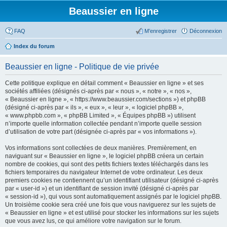
Beaussier en ligne
FAQ
M’enregistrer
Déconnexion
Index du forum
Beaussier en ligne - Politique de vie privée
Cette politique explique en détail comment « Beaussier en ligne » et ses
sociétés affiliées (désignés ci-après par « nous », « notre », « nos »,
« Beaussier en ligne », « https://www.beaussier.com/sections ») et phpBB
(désigné ci-après par « ils », « eux », « leur », « logiciel phpBB »,
« www.phpbb.com », « phpBB Limited », « Équipes phpBB ») utilisent
n’importe quelle information collectée pendant n’importe quelle session
d’utilisation de votre part (désignée ci-après par « vos informations »).
Vos informations sont collectées de deux manières. Premièrement, en
naviguant sur « Beaussier en ligne », le logiciel phpBB créera un certain
nombre de cookies, qui sont des petits fichiers textes téléchargés dans les
fichiers temporaires du navigateur Internet de votre ordinateur. Les deux
premiers cookies ne contiennent qu’un identifiant utilisateur (désigné ci-après
par « user-id ») et un identifiant de session invité (désigné ci-après par
« session-id »), qui vous sont automatiquement assignés par le logiciel phpBB.
Un troisième cookie sera créé une fois que vous naviguerez sur les sujets de
« Beaussier en ligne » et est utilisé pour stocker les informations sur les sujets
que vous avez lus, ce qui améliore votre navigation sur le forum.