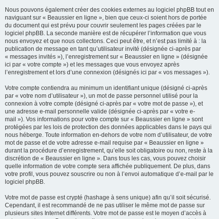
Nous pouvons également créer des cookies externes au logiciel phpBB tout en
naviguant sur « Beaussier en ligne », bien que ceux-ci soient hors de portée
du document qui est prévu pour couvrir seulement les pages créées par le
logiciel phpBB. La seconde manière est de récupérer l’information que vous
nous envoyez et que nous collectons. Ceci peut être, et n’est pas limité à : la
publication de message en tant qu’utilisateur invité (désignée ci-après par
« messages invités »), l’enregistrement sur « Beaussier en ligne » (désignée
ici par « votre compte ») et les messages que vous envoyez après
l’enregistrement et lors d’une connexion (désignés ici par « vos messages »).
Votre compte contiendra au minimum un identifiant unique (désigné ci-après
par « votre nom d’utilisateur »), un mot de passe personnel utilisé pour la
connexion à votre compte (désigné ci-après par « votre mot de passe »), et
une adresse e-mail personnelle valide (désignée ci-après par « votre e-
mail »). Vos informations pour votre compte sur « Beaussier en ligne » sont
protégées par les lois de protection des données applicables dans le pays qui
nous héberge. Toute information en-dehors de votre nom d’utilisateur, de votre
mot de passe et de votre adresse e-mail requise par « Beaussier en ligne »
durant la procédure d’enregistrement, qu’elle soit obligatoire ou non, reste à la
discrétion de « Beaussier en ligne ». Dans tous les cas, vous pouvez choisir
quelle information de votre compte sera affichée publiquement. De plus, dans
votre profil, vous pouvez souscrire ou non à l’envoi automatique d’e-mail par le
logiciel phpBB.
Votre mot de passe est crypté (hashage à sens unique) afin qu’il soit sécurisé.
Cependant, il est recommandé de ne pas utiliser le même mot de passe sur
plusieurs sites Internet différents. Votre mot de passe est le moyen d’accès à