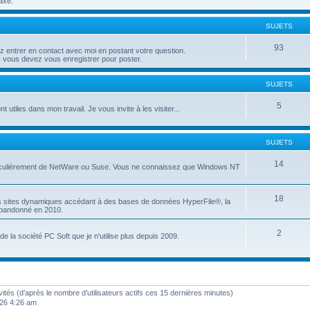
axé.
SUJETS
93
entrer en contact avec moi en postant votre question.
 vous devez vous enregistrer pour poster.
SUJETS
5
t utiles dans mon travail. Je vous invite à les visiter...
SUJETS
14
articulièrement de NetWare ou Suse. Vous ne connaissez que Windows NT
18
es sites dynamiques accédant à des bases de données HyperFile®, la
 abandonné en 2010.
2
e la société PC Soft que je n'utilise plus depuis 2009.
invités (d’après le nombre d’utilisateurs actifs ces 15 dernières minutes)
2026 4:26 am