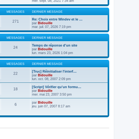
mer. sept. 08, 2021 7:34 am
MESSAGES
DERNIER MESSAGE
Re: Choix entre Windev et le …
271
par
Bidouille
mar. juil. 07, 2026 7:19 pm
MESSAGES
DERNIER MESSAGE
Temps de réponse d'un site
24
par
Bidouille
lun. mars 23, 2026 1:04 pm
MESSAGES
DERNIER MESSAGE
[Truc] Réinitialiser l'interf…
22
par
Bidouille
lun. oct. 08, 2007 2:09 pm
[Script] Vérifier qu'un formu…
18
par
Bidouille
mer. mai 23, 2007 3:50 pm
par
Bidouille
6
jeu. juin 07, 2007 8:17 am