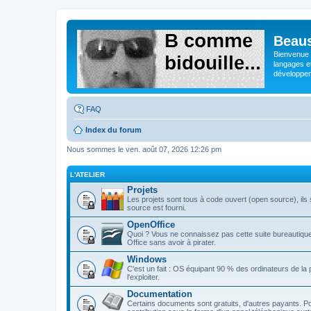
Beaus
Bienvenue s
langages e
développeme
FAQ
Index du forum
Nous sommes le ven. août 07, 2026 12:26 pm
L'ATELIER
Projets
Les projets sont tous à code ouvert (open source), ils s
source est fourni.
OpenOffice
Quoi ? Vous ne connaissez pas cette suite bureautique 
Office sans avoir à pirater.
Windows
C'est un fait : OS équipant 90 % des ordinateurs de la
l'exploiter.
Documentation
Certains documents sont gratuits, d'autres payants. Po