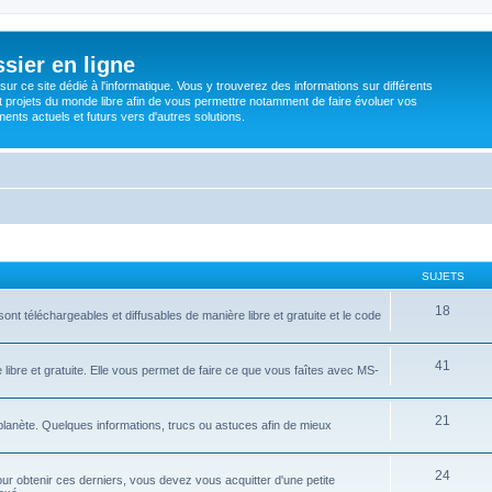
sier en ligne
ur ce site dédié à l'informatique. Vous y trouverez des informations sur différents
t projets du monde libre afin de vous permettre notamment de faire évoluer vos
nts actuels et futurs vers d'autres solutions.
SUJETS
18
ont téléchargeables et diffusables de manière libre et gratuite et le code
41
libre et gratuite. Elle vous permet de faire ce que vous faîtes avec MS-
21
 planète. Quelques informations, trucs ou astuces afin de mieux
24
ur obtenir ces derniers, vous devez vous acquitter d'une petite