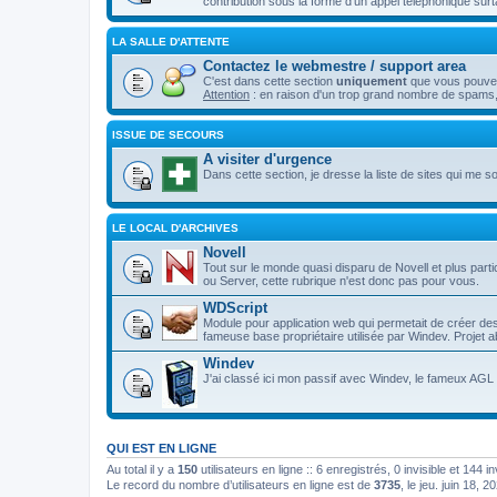
contribution sous la forme d'un appel téléphonique surt
LA SALLE D'ATTENTE
Contactez le webmestre / support area
C'est dans cette section
uniquement
que vous pouvez 
Attention
: en raison d'un trop grand nombre de spams,
ISSUE DE SECOURS
A visiter d'urgence
Dans cette section, je dresse la liste de sites qui me son
LE LOCAL D'ARCHIVES
Novell
Tout sur le monde quasi disparu de Novell et plus p
ou Server, cette rubrique n'est donc pas pour vous.
WDScript
Module pour application web qui permetait de créer d
fameuse base propriétaire utilisée par Windev. Projet
Windev
J'ai classé ici mon passif avec Windev, le fameux AGL d
QUI EST EN LIGNE
Au total il y a
150
utilisateurs en ligne :: 6 enregistrés, 0 invisible et 144 
Le record du nombre d’utilisateurs en ligne est de
3735
, le jeu. juin 18, 