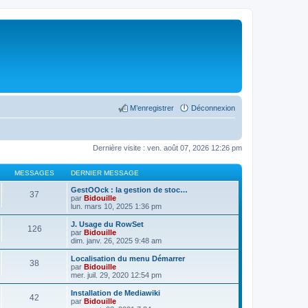
M’enregistrer
Déconnexion
Dernière visite : ven. août 07, 2026 12:26 pm
MESSAGES
DERNIER MESSAGE
GestOOck : la gestion de stoc…
37
par
Bidouille
lun. mars 10, 2025 1:36 pm
J. Usage du RowSet
126
par
Bidouille
dim. janv. 26, 2025 9:48 am
Localisation du menu Démarrer
38
par
Bidouille
mer. juil. 29, 2020 12:54 pm
Installation de Mediawiki
42
par
Bidouille