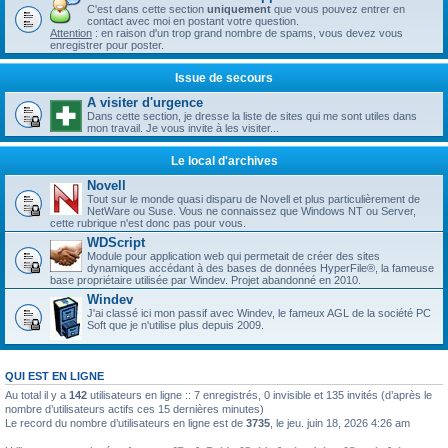
C'est dans cette section
uniquement
que vous pouvez entrer en
contact avec moi en postant votre question.
Attention
: en raison d'un trop grand nombre de spams, vous devez vous
enregistrer pour poster.
Issue de secours
A visiter d'urgence
Dans cette section, je dresse la liste de sites qui me sont utiles dans
mon travail. Je vous invite à les visiter...
Le local d'archives
Novell
Tout sur le monde quasi disparu de Novell et plus particulièrement de
NetWare ou Suse. Vous ne connaissez que Windows NT ou Server,
cette rubrique n'est donc pas pour vous.
WDScript
Module pour application web qui permetait de créer des sites
dynamiques accédant à des bases de données HyperFile®, la fameuse
base propriétaire utilisée par Windev. Projet abandonné en 2010.
Windev
J'ai classé ici mon passif avec Windev, le fameux AGL de la société PC
Soft que je n'utilise plus depuis 2009.
QUI EST EN LIGNE
Au total il y a
142
utilisateurs en ligne :: 7 enregistrés, 0 invisible et 135 invités (d’après le
nombre d’utilisateurs actifs ces 15 dernières minutes)
Le record du nombre d’utilisateurs en ligne est de
3735
, le jeu. juin 18, 2026 4:26 am