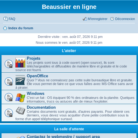
Beaussier en ligne
FAQ
M’enregistrer
Déconnexion
Index du forum
Dernière visite : ven. août 07, 2026 9:11 pm
Nous sommes le ven. août 07, 2026 9:11 pm
L'atelier
Projets
Les projets sont tous à code ouvert (open source), ils sont
téléchargeables et diffusables de manière libre et gratuite et le code
source est fourni.
OpenOffice
Quoi ? Vous ne connaissez pas cette suite bureautique libre et gratuite.
Elle vous permet de faire ce que vous faîtes avec MS-Office sans avoir
à pirater.
Windows
C'est un fait : OS équipant 90 % des ordinateurs de la planète. Quelques
informations, trucs ou astuces afin de mieux l'exploiter.
Documentation
Certains documents sont gratuits, d'autres payants. Pour obtenir ces
derniers, vous devez vous acquitter d'une petite contribution sous la
forme d'un appel téléphonique surtaxé.
La salle d'attente
Contactez le webmestre / support area