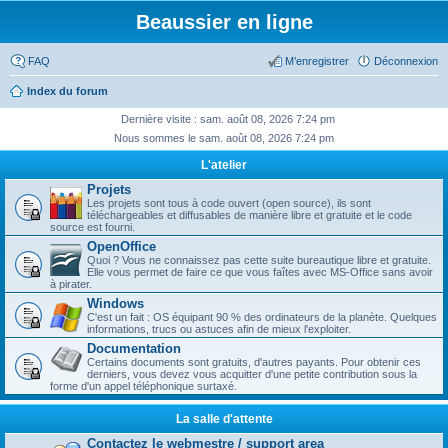
Beaussier en ligne
FAQ
M’enregistrer
Déconnexion
Index du forum
Dernière visite : sam. août 08, 2026 7:24 pm
Nous sommes le sam. août 08, 2026 7:24 pm
L'atelier
Projets
Les projets sont tous à code ouvert (open source), ils sont
téléchargeables et diffusables de manière libre et gratuite et le code
source est fourni.
OpenOffice
Quoi ? Vous ne connaissez pas cette suite bureautique libre et gratuite.
Elle vous permet de faire ce que vous faîtes avec MS-Office sans avoir
à pirater.
Windows
C'est un fait : OS équipant 90 % des ordinateurs de la planète. Quelques
informations, trucs ou astuces afin de mieux l'exploiter.
Documentation
Certains documents sont gratuits, d'autres payants. Pour obtenir ces
derniers, vous devez vous acquitter d'une petite contribution sous la
forme d'un appel téléphonique surtaxé.
La salle d'attente
Contactez le webmestre / support area