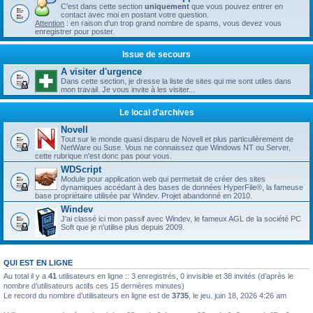
C'est dans cette section
uniquement
que vous pouvez entrer en
contact avec moi en postant votre question.
Attention
: en raison d'un trop grand nombre de spams, vous devez vous
enregistrer pour poster.
Issue de secours
A visiter d'urgence
Dans cette section, je dresse la liste de sites qui me sont utiles dans
mon travail. Je vous invite à les visiter...
Le local d'archives
Novell
Tout sur le monde quasi disparu de Novell et plus particulièrement de
NetWare ou Suse. Vous ne connaissez que Windows NT ou Server,
cette rubrique n'est donc pas pour vous.
WDScript
Module pour application web qui permetait de créer des sites
dynamiques accédant à des bases de données HyperFile®, la fameuse
base propriétaire utilisée par Windev. Projet abandonné en 2010.
Windev
J'ai classé ici mon passif avec Windev, le fameux AGL de la société PC
Soft que je n'utilise plus depuis 2009.
QUI EST EN LIGNE
Au total il y a
41
utilisateurs en ligne :: 3 enregistrés, 0 invisible et 38 invités (d’après le
nombre d’utilisateurs actifs ces 15 dernières minutes)
Le record du nombre d’utilisateurs en ligne est de
3735
, le jeu. juin 18, 2026 4:26 am