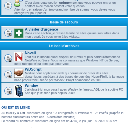
C'est dans cette section
uniquement
que vous pouvez entrer en
contact avec moi en postant votre question.
Attention
: en raison d'un trop grand nombre de spams, vous devez vous
enregistrer pour poster.
Issue de secours
A visiter d'urgence
Dans cette section, je dresse la liste de sites qui me sont utiles dans
mon travail. Je vous invite à les visiter...
Le local d'archives
Novell
Tout sur le monde quasi disparu de Novell et plus particulièrement de
NetWare ou Suse. Vous ne connaissez que Windows NT ou Server,
cette rubrique n'est donc pas pour vous.
WDScript
Module pour application web qui permetait de créer des sites
dynamiques accédant à des bases de données HyperFile®, la fameuse
base propriétaire utilisée par Windev. Projet abandonné en 2010.
Windev
J'ai classé ici mon passif avec Windev, le fameux AGL de la société PC
Soft que je n'utilise plus depuis 2009.
QUI EST EN LIGNE
Au total il y a
129
utilisateurs en ligne :: 3 enregistrés, 0 invisible et 126 invités (d’après le
nombre d’utilisateurs actifs ces 15 dernières minutes)
Le record du nombre d’utilisateurs en ligne est de
3735
, le jeu. juin 18, 2026 4:26 am