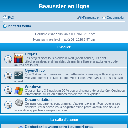
Beaussier en ligne
FAQ
M’enregistrer
Déconnexion
Index du forum
Dernière visite : dim. août 09, 2026 2:57 pm
Nous sommes le dim. août 09, 2026 2:57 pm
L'atelier
Projets
Les projets sont tous à code ouvert (open source), ils sont
téléchargeables et diffusables de manière libre et gratuite et le code
source est fourni.
OpenOffice
Quoi ? Vous ne connaissez pas cette suite bureautique libre et gratuite.
Elle vous permet de faire ce que vous faîtes avec MS-Office sans avoir
à pirater.
Windows
C'est un fait : OS équipant 90 % des ordinateurs de la planète. Quelques
informations, trucs ou astuces afin de mieux l'exploiter.
Documentation
Certains documents sont gratuits, d'autres payants. Pour obtenir ces
derniers, vous devez vous acquitter d'une petite contribution sous la
forme d'un appel téléphonique surtaxé.
La salle d'attente
Contactez le webmestre / support area