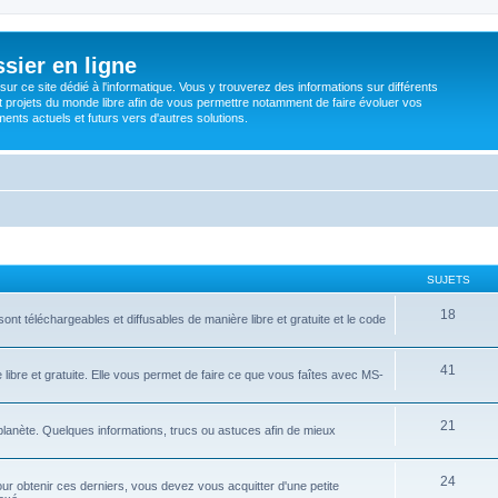
sier en ligne
ur ce site dédié à l'informatique. Vous y trouverez des informations sur différents
t projets du monde libre afin de vous permettre notamment de faire évoluer vos
nts actuels et futurs vers d'autres solutions.
SUJETS
18
ont téléchargeables et diffusables de manière libre et gratuite et le code
41
libre et gratuite. Elle vous permet de faire ce que vous faîtes avec MS-
21
 planète. Quelques informations, trucs ou astuces afin de mieux
24
ur obtenir ces derniers, vous devez vous acquitter d'une petite