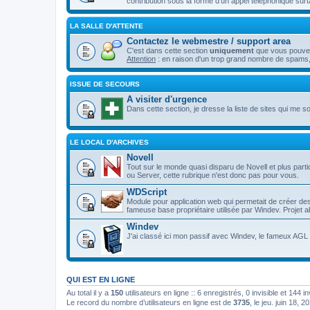
contribution sous la forme d'un appel téléphonique surt
LA SALLE D'ATTENTE
Contactez le webmestre / support area
C'est dans cette section
uniquement
que vous pouvez 
Attention
: en raison d'un trop grand nombre de spams,
ISSUE DE SECOURS
A visiter d'urgence
Dans cette section, je dresse la liste de sites qui me son
LE LOCAL D'ARCHIVES
Novell
Tout sur le monde quasi disparu de Novell et plus p
ou Server, cette rubrique n'est donc pas pour vous.
WDScript
Module pour application web qui permetait de créer d
fameuse base propriétaire utilisée par Windev. Projet
Windev
J'ai classé ici mon passif avec Windev, le fameux AGL d
QUI EST EN LIGNE
Au total il y a
150
utilisateurs en ligne :: 6 enregistrés, 0 invisible et 144 
Le record du nombre d’utilisateurs en ligne est de
3735
, le jeu. juin 18, 