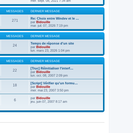
mer. sept. 08, 2021 7:34 am
MESSAGES
DERNIER MESSAGE
Re: Choix entre Windev et le …
271
par
Bidouille
mar. juil. 07, 2026 7:19 pm
MESSAGES
DERNIER MESSAGE
Temps de réponse d'un site
24
par
Bidouille
lun. mars 23, 2026 1:04 pm
MESSAGES
DERNIER MESSAGE
[Truc] Réinitialiser l'interf…
22
par
Bidouille
lun. oct. 08, 2007 2:09 pm
[Script] Vérifier qu'un formu…
18
par
Bidouille
mer. mai 23, 2007 3:50 pm
par
Bidouille
6
jeu. juin 07, 2007 8:17 am