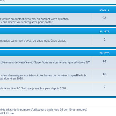
axé.
SUJETS
93
entrer en contact avec moi en postant votre question.
 vous devez vous enregistrer pour poster.
SUJETS
5
t utiles dans mon travail. Je vous invite à les visiter...
SUJETS
14
articulièrement de NetWare ou Suse. Vous ne connaissez que Windows NT
18
es sites dynamiques accédant à des bases de données HyperFile®, la
 abandonné en 2010.
2
e la société PC Soft que je n'utilise plus depuis 2009.
invités (d’après le nombre d’utilisateurs actifs ces 15 dernières minutes)
2026 4:26 am