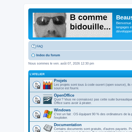
Beaus
Bienvenue s
langages e
développeme
FAQ
Index du forum
Nous sommes le ven. août 07, 2026 12:30 pm
L'ATELIER
Projets
Les projets sont tous à code ouvert (open source), ils s
source est fourni.
OpenOffice
Quoi ? Vous ne connaissez pas cette suite bureautique 
Office sans avoir à pirater.
Windows
C'est un fait : OS équipant 90 % des ordinateurs de la
l'exploiter.
Documentation
Certains documents sont gratuits, d'autres payants. Po