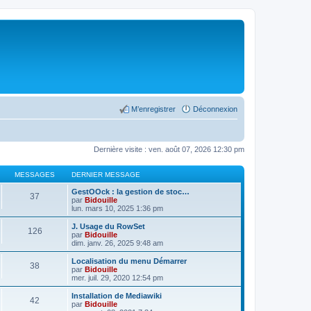
M’enregistrer
Déconnexion
Dernière visite : ven. août 07, 2026 12:30 pm
MESSAGES
DERNIER MESSAGE
GestOOck : la gestion de stoc…
37
par
Bidouille
lun. mars 10, 2025 1:36 pm
J. Usage du RowSet
126
par
Bidouille
dim. janv. 26, 2025 9:48 am
Localisation du menu Démarrer
38
par
Bidouille
mer. juil. 29, 2020 12:54 pm
Installation de Mediawiki
42
par
Bidouille