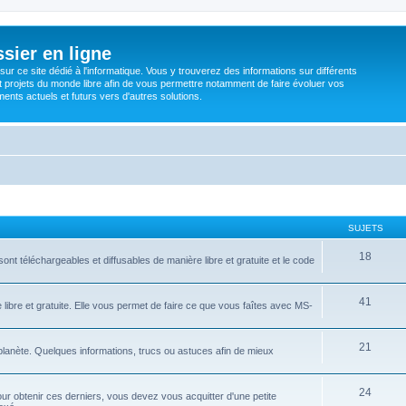
sier en ligne
ur ce site dédié à l'informatique. Vous y trouverez des informations sur différents
t projets du monde libre afin de vous permettre notamment de faire évoluer vos
nts actuels et futurs vers d'autres solutions.
SUJETS
18
ont téléchargeables et diffusables de manière libre et gratuite et le code
41
libre et gratuite. Elle vous permet de faire ce que vous faîtes avec MS-
21
 planète. Quelques informations, trucs ou astuces afin de mieux
24
ur obtenir ces derniers, vous devez vous acquitter d'une petite