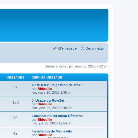
M’enregistrer
Déconnexion
Dernière visite : jeu. août 06, 2026 7:52 pm
MESSAGES
DERNIER MESSAGE
GestOOck : la gestion de stoc…
37
par
Bidouille
lun. mars 10, 2025 1:36 pm
J. Usage du RowSet
126
par
Bidouille
dim. janv. 26, 2025 9:48 am
Localisation du menu Démarrer
38
par
Bidouille
mer. juil. 29, 2020 12:54 pm
Installation de Mediawiki
42
par
Bidouille