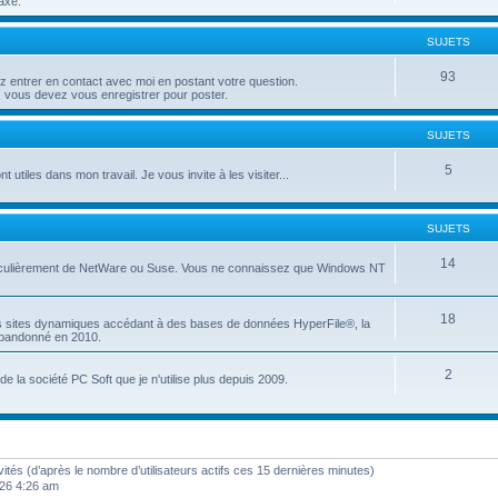
axé.
SUJETS
93
entrer en contact avec moi en postant votre question.
 vous devez vous enregistrer pour poster.
SUJETS
5
t utiles dans mon travail. Je vous invite à les visiter...
SUJETS
14
articulièrement de NetWare ou Suse. Vous ne connaissez que Windows NT
18
es sites dynamiques accédant à des bases de données HyperFile®, la
 abandonné en 2010.
2
e la société PC Soft que je n'utilise plus depuis 2009.
invités (d’après le nombre d’utilisateurs actifs ces 15 dernières minutes)
2026 4:26 am