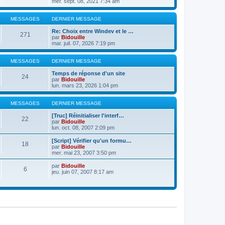
mer. sept. 08, 2021 7:34 am
MESSAGES
DERNIER MESSAGE
Re: Choix entre Windev et le …
271
par
Bidouille
mar. juil. 07, 2026 7:19 pm
MESSAGES
DERNIER MESSAGE
Temps de réponse d'un site
24
par
Bidouille
lun. mars 23, 2026 1:04 pm
MESSAGES
DERNIER MESSAGE
[Truc] Réinitialiser l'interf…
22
par
Bidouille
lun. oct. 08, 2007 2:09 pm
[Script] Vérifier qu'un formu…
18
par
Bidouille
mer. mai 23, 2007 3:50 pm
par
Bidouille
6
jeu. juin 07, 2007 8:17 am