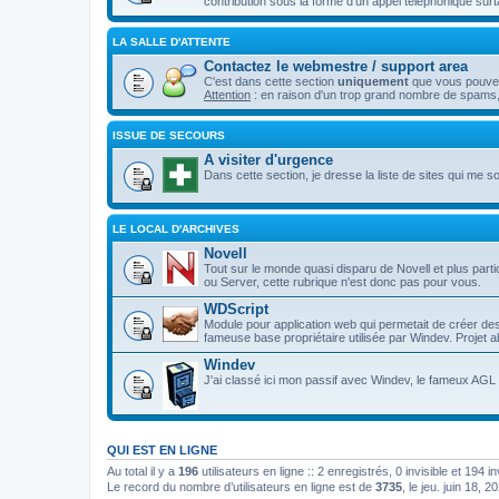
contribution sous la forme d'un appel téléphonique surt
LA SALLE D'ATTENTE
Contactez le webmestre / support area
C'est dans cette section
uniquement
que vous pouvez 
Attention
: en raison d'un trop grand nombre de spams,
ISSUE DE SECOURS
A visiter d'urgence
Dans cette section, je dresse la liste de sites qui me son
LE LOCAL D'ARCHIVES
Novell
Tout sur le monde quasi disparu de Novell et plus p
ou Server, cette rubrique n'est donc pas pour vous.
WDScript
Module pour application web qui permetait de créer d
fameuse base propriétaire utilisée par Windev. Projet
Windev
J'ai classé ici mon passif avec Windev, le fameux AGL d
QUI EST EN LIGNE
Au total il y a
196
utilisateurs en ligne :: 2 enregistrés, 0 invisible et 194 
Le record du nombre d’utilisateurs en ligne est de
3735
, le jeu. juin 18, 