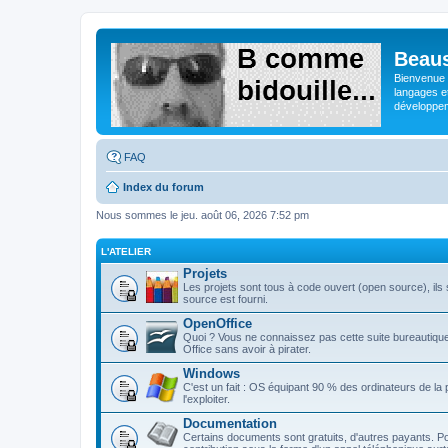
Beaus
Bienvenue s
langages e
développeme
FAQ
Index du forum
Nous sommes le jeu. août 06, 2026 7:52 pm
L'ATELIER
Projets
Les projets sont tous à code ouvert (open source), ils s
source est fourni.
OpenOffice
Quoi ? Vous ne connaissez pas cette suite bureautique 
Office sans avoir à pirater.
Windows
C'est un fait : OS équipant 90 % des ordinateurs de la
l'exploiter.
Documentation
Certains documents sont gratuits, d'autres payants. Po