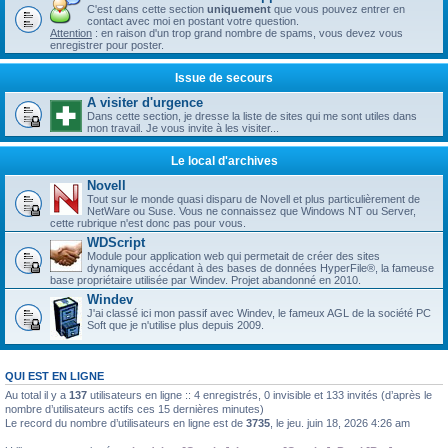
C'est dans cette section
uniquement
que vous pouvez entrer en
contact avec moi en postant votre question.
Attention
: en raison d'un trop grand nombre de spams, vous devez vous
enregistrer pour poster.
Issue de secours
A visiter d'urgence
Dans cette section, je dresse la liste de sites qui me sont utiles dans
mon travail. Je vous invite à les visiter...
Le local d'archives
Novell
Tout sur le monde quasi disparu de Novell et plus particulièrement de
NetWare ou Suse. Vous ne connaissez que Windows NT ou Server,
cette rubrique n'est donc pas pour vous.
WDScript
Module pour application web qui permetait de créer des sites
dynamiques accédant à des bases de données HyperFile®, la fameuse
base propriétaire utilisée par Windev. Projet abandonné en 2010.
Windev
J'ai classé ici mon passif avec Windev, le fameux AGL de la société PC
Soft que je n'utilise plus depuis 2009.
QUI EST EN LIGNE
Au total il y a
137
utilisateurs en ligne :: 4 enregistrés, 0 invisible et 133 invités (d’après le
nombre d’utilisateurs actifs ces 15 dernières minutes)
Le record du nombre d’utilisateurs en ligne est de
3735
, le jeu. juin 18, 2026 4:26 am