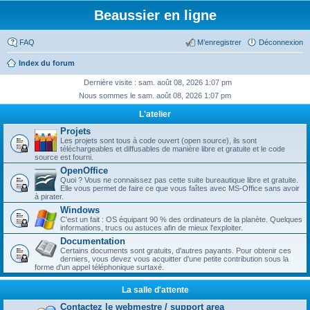
Beaussier en ligne
FAQ
M’enregistrer
Déconnexion
Index du forum
Dernière visite : sam. août 08, 2026 1:07 pm
Nous sommes le sam. août 08, 2026 1:07 pm
L'atelier
Projets
Les projets sont tous à code ouvert (open source), ils sont
téléchargeables et diffusables de manière libre et gratuite et le code
source est fourni.
OpenOffice
Quoi ? Vous ne connaissez pas cette suite bureautique libre et gratuite.
Elle vous permet de faire ce que vous faîtes avec MS-Office sans avoir
à pirater.
Windows
C'est un fait : OS équipant 90 % des ordinateurs de la planète. Quelques
informations, trucs ou astuces afin de mieux l'exploiter.
Documentation
Certains documents sont gratuits, d'autres payants. Pour obtenir ces
derniers, vous devez vous acquitter d'une petite contribution sous la
forme d'un appel téléphonique surtaxé.
La salle d'attente
Contactez le webmestre / support area