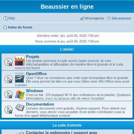
Beaussier en ligne
FAQ
M’enregistrer
Déconnexion
Index du forum
Dernière visite : jeu. août 06, 2026 7:58 pm
Nous sommes le jeu. août 06, 2026 7:58 pm
L'atelier
Projets
Les projets sont tous à code ouvert (open source), ils sont
téléchargeables et diffusables de manière libre et gratuite et le code
source est fourni.
OpenOffice
Quoi ? Vous ne connaissez pas cette suite bureautique libre et gratuite.
Elle vous permet de faire ce que vous faîtes avec MS-Office sans avoir
à pirater.
Windows
C'est un fait : OS équipant 90 % des ordinateurs de la planète. Quelques
informations, trucs ou astuces afin de mieux l'exploiter.
Documentation
Certains documents sont gratuits, d'autres payants. Pour obtenir ces
derniers, vous devez vous acquitter d'une petite contribution sous la
forme d'un appel téléphonique surtaxé.
La salle d'attente
Contactez le webmestre / support area