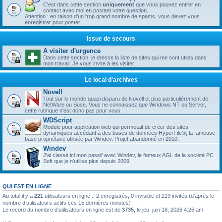
C'est dans cette section
uniquement
que vous pouvez entrer en
contact avec moi en postant votre question.
Attention
: en raison d'un trop grand nombre de spams, vous devez vous
enregistrer pour poster.
Issue de secours
A visiter d'urgence
Dans cette section, je dresse la liste de sites qui me sont utiles dans
mon travail. Je vous invite à les visiter...
Le local d'archives
Novell
Tout sur le monde quasi disparu de Novell et plus particulièrement de
NetWare ou Suse. Vous ne connaissez que Windows NT ou Server,
cette rubrique n'est donc pas pour vous.
WDScript
Module pour application web qui permetait de créer des sites
dynamiques accédant à des bases de données HyperFile®, la fameuse
base propriétaire utilisée par Windev. Projet abandonné en 2010.
Windev
J'ai classé ici mon passif avec Windev, le fameux AGL de la société PC
Soft que je n'utilise plus depuis 2009.
QUI EST EN LIGNE
Au total il y a
221
utilisateurs en ligne :: 2 enregistrés, 0 invisible et 219 invités (d’après le
nombre d’utilisateurs actifs ces 15 dernières minutes)
Le record du nombre d’utilisateurs en ligne est de
3735
, le jeu. juin 18, 2026 4:26 am