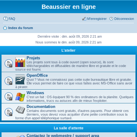
Beaussier en ligne
FAQ
M’enregistrer
Déconnexion
Index du forum
Dernière visite : dim. août 09, 2026 2:21 am
Nous sommes le dim. août 09, 2026 2:21 am
L'atelier
Projets
Les projets sont tous à code ouvert (open source), ils sont
téléchargeables et diffusables de manière libre et gratuite et le code
source est fourni.
OpenOffice
Quoi ? Vous ne connaissez pas cette suite bureautique libre et gratuite.
Elle vous permet de faire ce que vous faîtes avec MS-Office sans avoir
à pirater.
Windows
C'est un fait : OS équipant 90 % des ordinateurs de la planète. Quelques
informations, trucs ou astuces afin de mieux l'exploiter.
Documentation
Certains documents sont gratuits, d'autres payants. Pour obtenir ces
derniers, vous devez vous acquitter d'une petite contribution sous la
forme d'un appel téléphonique surtaxé.
La salle d'attente
Contactez le webmestre / support area