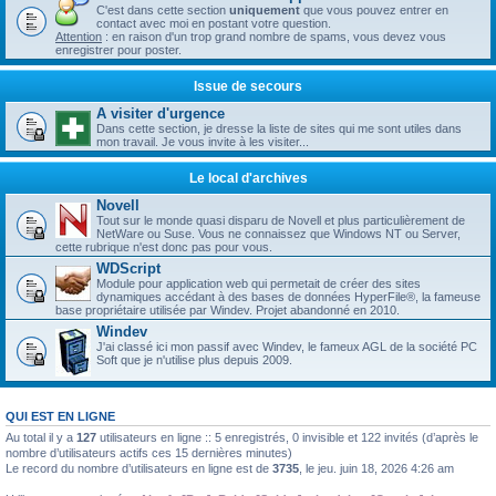
C'est dans cette section
uniquement
que vous pouvez entrer en
contact avec moi en postant votre question.
Attention
: en raison d'un trop grand nombre de spams, vous devez vous
enregistrer pour poster.
Issue de secours
A visiter d'urgence
Dans cette section, je dresse la liste de sites qui me sont utiles dans
mon travail. Je vous invite à les visiter...
Le local d'archives
Novell
Tout sur le monde quasi disparu de Novell et plus particulièrement de
NetWare ou Suse. Vous ne connaissez que Windows NT ou Server,
cette rubrique n'est donc pas pour vous.
WDScript
Module pour application web qui permetait de créer des sites
dynamiques accédant à des bases de données HyperFile®, la fameuse
base propriétaire utilisée par Windev. Projet abandonné en 2010.
Windev
J'ai classé ici mon passif avec Windev, le fameux AGL de la société PC
Soft que je n'utilise plus depuis 2009.
QUI EST EN LIGNE
Au total il y a
127
utilisateurs en ligne :: 5 enregistrés, 0 invisible et 122 invités (d’après le
nombre d’utilisateurs actifs ces 15 dernières minutes)
Le record du nombre d’utilisateurs en ligne est de
3735
, le jeu. juin 18, 2026 4:26 am