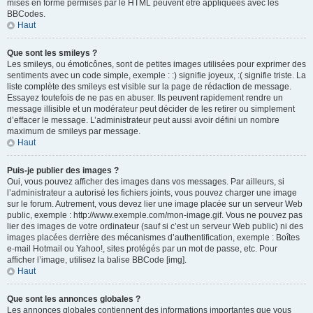
mises en forme permises par le HTML peuvent être appliquées avec les
BBCodes.
Haut
Que sont les smileys ?
Les smileys, ou émoticônes, sont de petites images utilisées pour exprimer des
sentiments avec un code simple, exemple : :) signifie joyeux, :( signifie triste. La
liste complète des smileys est visible sur la page de rédaction de message.
Essayez toutefois de ne pas en abuser. Ils peuvent rapidement rendre un
message illisible et un modérateur peut décider de les retirer ou simplement
d’effacer le message. L’administrateur peut aussi avoir défini un nombre
maximum de smileys par message.
Haut
Puis-je publier des images ?
Oui, vous pouvez afficher des images dans vos messages. Par ailleurs, si
l’administrateur a autorisé les fichiers joints, vous pouvez charger une image
sur le forum. Autrement, vous devez lier une image placée sur un serveur Web
public, exemple : http://www.exemple.com/mon-image.gif. Vous ne pouvez pas
lier des images de votre ordinateur (sauf si c’est un serveur Web public) ni des
images placées derrière des mécanismes d’authentification, exemple : Boîtes
e-mail Hotmail ou Yahoo!, sites protégés par un mot de passe, etc. Pour
afficher l’image, utilisez la balise BBCode [img].
Haut
Que sont les annonces globales ?
Les annonces globales contiennent des informations importantes que vous