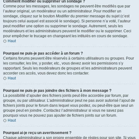
Comment modifier ou supprimer un sondage ?
Comme pour les messages, les sondages ne peuvent être modifiés que par
l’auteur original, un modérateur ou un administrateur. Pour modifier un
sondage, cliquez sur le bouton
Modifier
du premier message du sujet (c’est
toujours celui auquel est associé le sondage). Si personne n’a voté, l’auteur
peut modifier une option ou supprimer le sondage. Autrement, seuls les
modérateurs et les administrateurs peuvent le modifier ou le supprimer. Ceci
pour empêcher le trucage en changeant les intitulés en cours de sondage.
Haut
Pourquoi ne puis-je pas accéder à un forum ?
Certains forums peuvent être réservés à certains utilisateurs ou groupes. Pour
les consulter, les lire, y poster, etc., vous devez avoir les permissions s’y
rapportant. Seuls les modérateurs de groupes et les administrateurs peuvent
accorder ces accès, vous devez donc les contacter.
Haut
Pourquoi ne puis-je pas joindre des fichiers à mon message ?
La possibilité d’ajouter des fichiers joints peut être accordée par forum, par
groupe, ou par utilisateur. L’administrateur peut ne pas avoir autorisé l’ajout de
fichiers joints pour le forum dans lequel vous postez, ou peut-être que seul un
groupe peut en joindre. Contactez l’administrateur si vous ne savez pas
pourquoi vous ne pouvez pas ajouter de fichiers joints sur un forum.
Haut
Pourquoi ai-je reçu un avertissement ?
Chaque administrateur a son propre ensemble de règles pour son site. Si vous