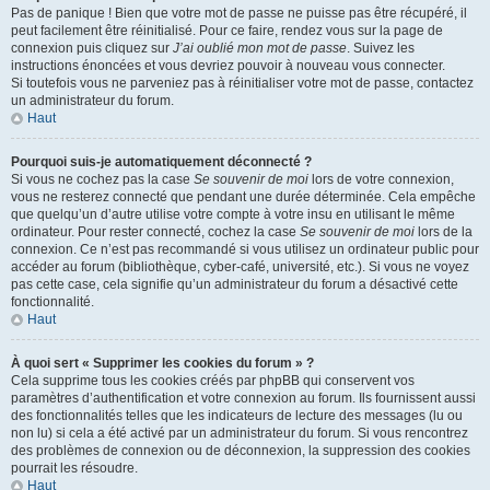
Pas de panique ! Bien que votre mot de passe ne puisse pas être récupéré, il
peut facilement être réinitialisé. Pour ce faire, rendez vous sur la page de
connexion puis cliquez sur
J’ai oublié mon mot de passe
. Suivez les
instructions énoncées et vous devriez pouvoir à nouveau vous connecter.
Si toutefois vous ne parveniez pas à réinitialiser votre mot de passe, contactez
un administrateur du forum.
Haut
Pourquoi suis-je automatiquement déconnecté ?
Si vous ne cochez pas la case
Se souvenir de moi
lors de votre connexion,
vous ne resterez connecté que pendant une durée déterminée. Cela empêche
que quelqu’un d’autre utilise votre compte à votre insu en utilisant le même
ordinateur. Pour rester connecté, cochez la case
Se souvenir de moi
lors de la
connexion. Ce n’est pas recommandé si vous utilisez un ordinateur public pour
accéder au forum (bibliothèque, cyber-café, université, etc.). Si vous ne voyez
pas cette case, cela signifie qu’un administrateur du forum a désactivé cette
fonctionnalité.
Haut
À quoi sert « Supprimer les cookies du forum » ?
Cela supprime tous les cookies créés par phpBB qui conservent vos
paramètres d’authentification et votre connexion au forum. Ils fournissent aussi
des fonctionnalités telles que les indicateurs de lecture des messages (lu ou
non lu) si cela a été activé par un administrateur du forum. Si vous rencontrez
des problèmes de connexion ou de déconnexion, la suppression des cookies
pourrait les résoudre.
Haut