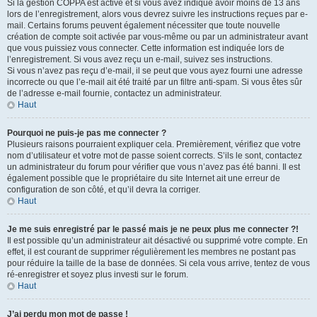
Si la gestion COPPA est active et si vous avez indiqué avoir moins de 13 ans
lors de l’enregistrement, alors vous devrez suivre les instructions reçues par e-
mail. Certains forums peuvent également nécessiter que toute nouvelle
création de compte soit activée par vous-même ou par un administrateur avant
que vous puissiez vous connecter. Cette information est indiquée lors de
l’enregistrement. Si vous avez reçu un e-mail, suivez ses instructions.
Si vous n’avez pas reçu d’e-mail, il se peut que vous ayez fourni une adresse
incorrecte ou que l’e-mail ait été traité par un filtre anti-spam. Si vous êtes sûr
de l’adresse e-mail fournie, contactez un administrateur.
Haut
Pourquoi ne puis-je pas me connecter ?
Plusieurs raisons pourraient expliquer cela. Premièrement, vérifiez que votre
nom d’utilisateur et votre mot de passe soient corrects. S’ils le sont, contactez
un administrateur du forum pour vérifier que vous n’avez pas été banni. Il est
également possible que le propriétaire du site Internet ait une erreur de
configuration de son côté, et qu’il devra la corriger.
Haut
Je me suis enregistré par le passé mais je ne peux plus me connecter ?!
Il est possible qu’un administrateur ait désactivé ou supprimé votre compte. En
effet, il est courant de supprimer régulièrement les membres ne postant pas
pour réduire la taille de la base de données. Si cela vous arrive, tentez de vous
ré-enregistrer et soyez plus investi sur le forum.
Haut
J’ai perdu mon mot de passe !