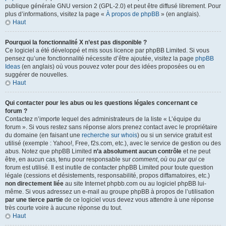
publique générale GNU version 2 (GPL-2.0) et peut être diffusé librement. Pour
plus d’informations, visitez la page «
À propos de phpBB
» (en anglais).
Haut
Pourquoi la fonctionnalité X n’est pas disponible ?
Ce logiciel a été développé et mis sous licence par phpBB Limited. Si vous
pensez qu’une fonctionnalité nécessite d’être ajoutée, visitez la page
phpBB
Ideas
(en anglais) où vous pouvez voter pour des idées proposées ou en
suggérer de nouvelles.
Haut
Qui contacter pour les abus ou les questions légales concernant ce
forum ?
Contactez n’importe lequel des administrateurs de la liste « L’équipe du
forum ». Si vous restez sans réponse alors prenez contact avec le propriétaire
du domaine (en faisant une
recherche sur whois
) ou si un service gratuit est
utilisé (exemple : Yahoo!, Free, f2s.com, etc.), avec le service de gestion ou des
abus. Notez que phpBB Limited
n’a absolument aucun contrôle
et ne peut
être, en aucun cas, tenu pour responsable sur
comment
,
où
ou
par qui
ce
forum est utilisé. Il est inutile de contacter phpBB Limited pour toute question
légale (cessions et désistements, responsabilité, propos diffamatoires, etc.)
non directement liée
au site Internet phpbb.com ou au logiciel phpBB lui-
même. Si vous adressez un e-mail au groupe phpBB à propos de l’utilisation
par une tierce partie
de ce logiciel vous devez vous attendre à une réponse
très courte voire à aucune réponse du tout.
Haut