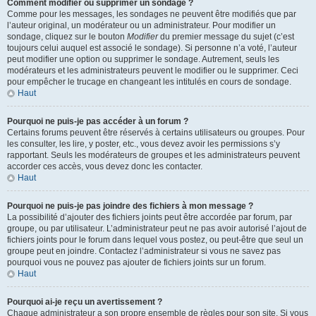
Comment modifier ou supprimer un sondage ?
Comme pour les messages, les sondages ne peuvent être modifiés que par
l’auteur original, un modérateur ou un administrateur. Pour modifier un
sondage, cliquez sur le bouton
Modifier
du premier message du sujet (c’est
toujours celui auquel est associé le sondage). Si personne n’a voté, l’auteur
peut modifier une option ou supprimer le sondage. Autrement, seuls les
modérateurs et les administrateurs peuvent le modifier ou le supprimer. Ceci
pour empêcher le trucage en changeant les intitulés en cours de sondage.
Haut
Pourquoi ne puis-je pas accéder à un forum ?
Certains forums peuvent être réservés à certains utilisateurs ou groupes. Pour
les consulter, les lire, y poster, etc., vous devez avoir les permissions s’y
rapportant. Seuls les modérateurs de groupes et les administrateurs peuvent
accorder ces accès, vous devez donc les contacter.
Haut
Pourquoi ne puis-je pas joindre des fichiers à mon message ?
La possibilité d’ajouter des fichiers joints peut être accordée par forum, par
groupe, ou par utilisateur. L’administrateur peut ne pas avoir autorisé l’ajout de
fichiers joints pour le forum dans lequel vous postez, ou peut-être que seul un
groupe peut en joindre. Contactez l’administrateur si vous ne savez pas
pourquoi vous ne pouvez pas ajouter de fichiers joints sur un forum.
Haut
Pourquoi ai-je reçu un avertissement ?
Chaque administrateur a son propre ensemble de règles pour son site. Si vous