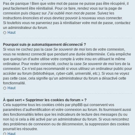
Pas de panique ! Bien que votre mot de passe ne puisse pas être récupéré, il
peut facilement être réinitialisé. Pour ce faire, rendez vous sur la page de
connexion puis cliquez sur
J’ai oublié mon mot de passe
. Suivez les
instructions énoncées et vous devriez pouvoir à nouveau vous connecter.
Si toutefois vous ne parveniez pas à réinitialiser votre mot de passe, contactez
un administrateur du forum.
Haut
Pourquoi suis-je automatiquement déconnecté ?
Si vous ne cochez pas la case
Se souvenir de moi
lors de votre connexion,
vous ne resterez connecté que pendant une durée déterminée. Cela empêche
que quelqu’un d’autre utilise votre compte à votre insu en utilisant le même
ordinateur. Pour rester connecté, cochez la case
Se souvenir de moi
lors de la
connexion. Ce n’est pas recommandé si vous utilisez un ordinateur public pour
accéder au forum (bibliothèque, cyber-café, université, etc.). Si vous ne voyez
pas cette case, cela signifie qu’un administrateur du forum a désactivé cette
fonctionnalité.
Haut
À quoi sert « Supprimer les cookies du forum » ?
Cela supprime tous les cookies créés par phpBB qui conservent vos
paramètres d’authentification et votre connexion au forum. Ils fournissent aussi
des fonctionnalités telles que les indicateurs de lecture des messages (lu ou
non lu) si cela a été activé par un administrateur du forum. Si vous rencontrez
des problèmes de connexion ou de déconnexion, la suppression des cookies
pourrait les résoudre.
Haut