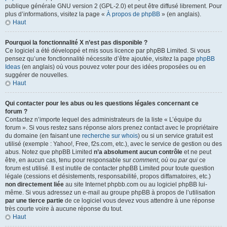
publique générale GNU version 2 (GPL-2.0) et peut être diffusé librement. Pour
plus d’informations, visitez la page «
À propos de phpBB
» (en anglais).
Haut
Pourquoi la fonctionnalité X n’est pas disponible ?
Ce logiciel a été développé et mis sous licence par phpBB Limited. Si vous
pensez qu’une fonctionnalité nécessite d’être ajoutée, visitez la page
phpBB
Ideas
(en anglais) où vous pouvez voter pour des idées proposées ou en
suggérer de nouvelles.
Haut
Qui contacter pour les abus ou les questions légales concernant ce
forum ?
Contactez n’importe lequel des administrateurs de la liste « L’équipe du
forum ». Si vous restez sans réponse alors prenez contact avec le propriétaire
du domaine (en faisant une
recherche sur whois
) ou si un service gratuit est
utilisé (exemple : Yahoo!, Free, f2s.com, etc.), avec le service de gestion ou des
abus. Notez que phpBB Limited
n’a absolument aucun contrôle
et ne peut
être, en aucun cas, tenu pour responsable sur
comment
,
où
ou
par qui
ce
forum est utilisé. Il est inutile de contacter phpBB Limited pour toute question
légale (cessions et désistements, responsabilité, propos diffamatoires, etc.)
non directement liée
au site Internet phpbb.com ou au logiciel phpBB lui-
même. Si vous adressez un e-mail au groupe phpBB à propos de l’utilisation
par une tierce partie
de ce logiciel vous devez vous attendre à une réponse
très courte voire à aucune réponse du tout.
Haut