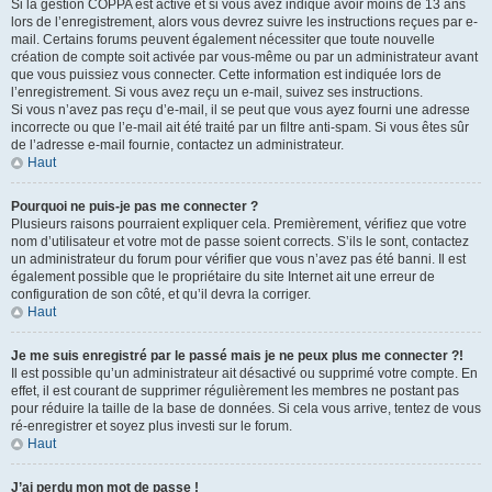
Si la gestion COPPA est active et si vous avez indiqué avoir moins de 13 ans
lors de l’enregistrement, alors vous devrez suivre les instructions reçues par e-
mail. Certains forums peuvent également nécessiter que toute nouvelle
création de compte soit activée par vous-même ou par un administrateur avant
que vous puissiez vous connecter. Cette information est indiquée lors de
l’enregistrement. Si vous avez reçu un e-mail, suivez ses instructions.
Si vous n’avez pas reçu d’e-mail, il se peut que vous ayez fourni une adresse
incorrecte ou que l’e-mail ait été traité par un filtre anti-spam. Si vous êtes sûr
de l’adresse e-mail fournie, contactez un administrateur.
Haut
Pourquoi ne puis-je pas me connecter ?
Plusieurs raisons pourraient expliquer cela. Premièrement, vérifiez que votre
nom d’utilisateur et votre mot de passe soient corrects. S’ils le sont, contactez
un administrateur du forum pour vérifier que vous n’avez pas été banni. Il est
également possible que le propriétaire du site Internet ait une erreur de
configuration de son côté, et qu’il devra la corriger.
Haut
Je me suis enregistré par le passé mais je ne peux plus me connecter ?!
Il est possible qu’un administrateur ait désactivé ou supprimé votre compte. En
effet, il est courant de supprimer régulièrement les membres ne postant pas
pour réduire la taille de la base de données. Si cela vous arrive, tentez de vous
ré-enregistrer et soyez plus investi sur le forum.
Haut
J’ai perdu mon mot de passe !