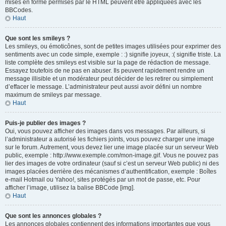
mises en forme permises par le HTML peuvent être appliquées avec les
BBCodes.
Haut
Que sont les smileys ?
Les smileys, ou émoticônes, sont de petites images utilisées pour exprimer des
sentiments avec un code simple, exemple : :) signifie joyeux, :( signifie triste. La
liste complète des smileys est visible sur la page de rédaction de message.
Essayez toutefois de ne pas en abuser. Ils peuvent rapidement rendre un
message illisible et un modérateur peut décider de les retirer ou simplement
d’effacer le message. L’administrateur peut aussi avoir défini un nombre
maximum de smileys par message.
Haut
Puis-je publier des images ?
Oui, vous pouvez afficher des images dans vos messages. Par ailleurs, si
l’administrateur a autorisé les fichiers joints, vous pouvez charger une image
sur le forum. Autrement, vous devez lier une image placée sur un serveur Web
public, exemple : http://www.exemple.com/mon-image.gif. Vous ne pouvez pas
lier des images de votre ordinateur (sauf si c’est un serveur Web public) ni des
images placées derrière des mécanismes d’authentification, exemple : Boîtes
e-mail Hotmail ou Yahoo!, sites protégés par un mot de passe, etc. Pour
afficher l’image, utilisez la balise BBCode [img].
Haut
Que sont les annonces globales ?
Les annonces globales contiennent des informations importantes que vous