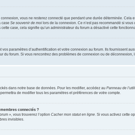
e connexion, vous ne resterez connecté que pendant une durée déterminée. Cela em
la case
Se souvenir de moi
lors de la connexion. Ce n’est pas recommandé si vous u
s cette case, cela signifie qu’un administrateur du forum a désactivé cette fonctionna
os paramètres d’authentification et votre connexion au forum. Ils fournissent aussi
teur du forum. Si vous rencontrez des problèmes de connexion ou de déconnexion, l
ockés dans notre base de données. Pour les modifier, accédez au
Panneau de l’util
 permettra de modifier tous les paramètres et préférences de votre compte.
s membres connectés ?
forum », vous trouverez l’option
Cacher mon statut en ligne
. Si vous activez cette o
es invisibles.