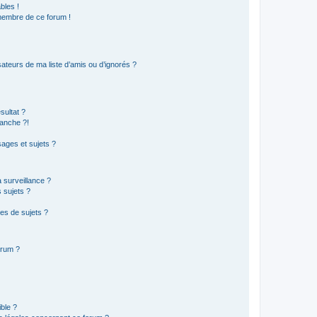
bles !
 membre de ce forum !
ateurs de ma liste d’amis ou d’ignorés ?
sultat ?
anche ?!
ages et sujets ?
a surveillance ?
 sujets ?
es de sujets ?
orum ?
ible ?