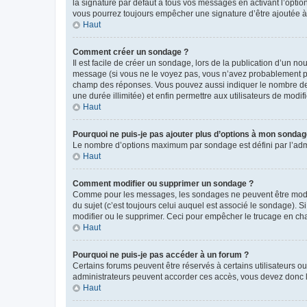
la signature par défaut à tous vos messages en activant l’option
vous pourrez toujours empêcher une signature d’être ajoutée
Haut
Comment créer un sondage ?
Il est facile de créer un sondage, lors de la publication d’un n
message (si vous ne le voyez pas, vous n’avez probablement pas
champ des réponses. Vous pouvez aussi indiquer le nombre de rép
une durée illimitée) et enfin permettre aux utilisateurs de modifi
Haut
Pourquoi ne puis-je pas ajouter plus d’options à mon sondag
Le nombre d’options maximum par sondage est défini par l’admin
Haut
Comment modifier ou supprimer un sondage ?
Comme pour les messages, les sondages ne peuvent être modifié
du sujet (c’est toujours celui auquel est associé le sondage). 
modifier ou le supprimer. Ceci pour empêcher le trucage en cha
Haut
Pourquoi ne puis-je pas accéder à un forum ?
Certains forums peuvent être réservés à certains utilisateurs ou
administrateurs peuvent accorder ces accès, vous devez donc l
Haut