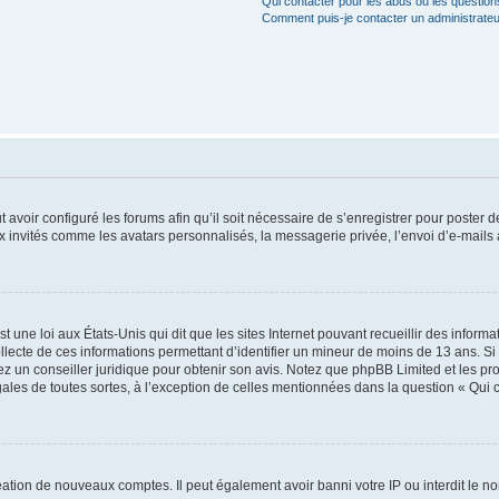
Qui contacter pour les abus ou les questio
Comment puis-je contacter un administrateu
t avoir configuré les forums afin qu’il soit nécessaire de s’enregistrer pour poster
x invités comme les avatars personnalisés, la messagerie privée, l’envoi d’e-mails
t une loi aux États-Unis qui dit que les sites Internet pouvant recueillir des infor
ollecte de ces informations permettant d’identifier un mineur de moins de 13 ans. S
tez un conseiller juridique pour obtenir son avis. Notez que phpBB Limited et les pr
gales de toutes sortes, à l’exception de celles mentionnées dans la question « Qui
réation de nouveaux comptes. Il peut également avoir banni votre IP ou interdit le no