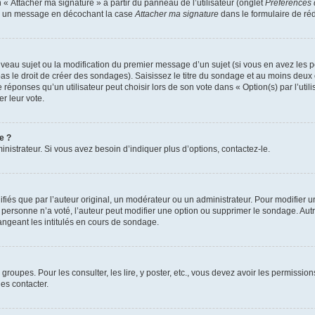
 « Attacher ma signature » à partir du panneau de l’utilisateur (onglet
Préférences 
 à un message en décochant la case
Attacher ma signature
dans le formulaire de ré
ouveau sujet ou la modification du premier message d’un sujet (si vous en avez les p
 le droit de créer des sondages). Saisissez le titre du sondage et au moins deux o
onses qu’un utilisateur peut choisir lors de son vote dans « Option(s) par l’utilis
er leur vote.
e ?
istrateur. Si vous avez besoin d’indiquer plus d’options, contactez-le.
s que par l’auteur original, un modérateur ou un administrateur. Pour modifier u
Si personne n’a voté, l’auteur peut modifier une option ou supprimer le sondage. Au
ngeant les intitulés en cours de sondage.
 groupes. Pour les consulter, les lire, y poster, etc., vous devez avoir les permissi
es contacter.