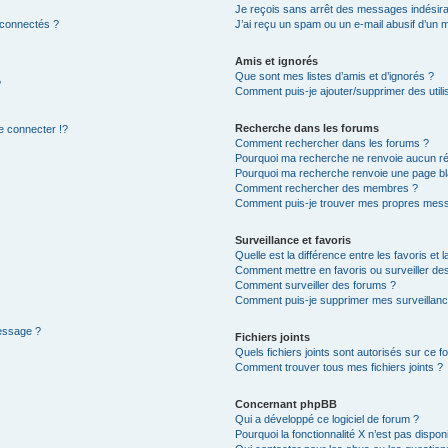
Je reçois sans arrêt des messages indésira
 connectés ?
J’ai reçu un spam ou un e-mail abusif d’un
Amis et ignorés
Que sont mes listes d’amis et d’ignorés ?
?
Comment puis-je ajouter/supprimer des utilis
Recherche dans les forums
 connecter !?
Comment rechercher dans les forums ?
Pourquoi ma recherche ne renvoie aucun ré
Pourquoi ma recherche renvoie une page bl
Comment rechercher des membres ?
Comment puis-je trouver mes propres mess
Surveillance et favoris
Quelle est la différence entre les favoris et l
Comment mettre en favoris ou surveiller des
Comment surveiller des forums ?
Comment puis-je supprimer mes surveillanc
message ?
Fichiers joints
Quels fichiers joints sont autorisés sur ce f
Comment trouver tous mes fichiers joints ?
Concernant phpBB
Qui a développé ce logiciel de forum ?
Pourquoi la fonctionnalité X n’est pas dispon