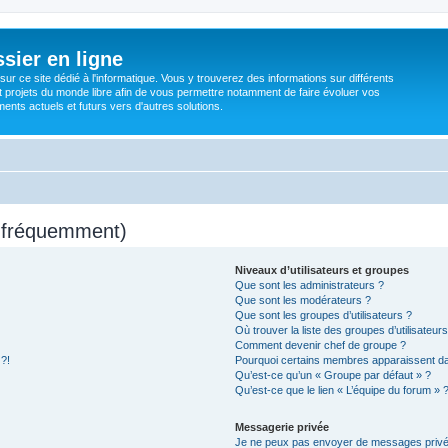
sier en ligne
ur ce site dédié à l'informatique. Vous y trouverez des informations sur différents
t projets du monde libre afin de vous permettre notamment de faire évoluer vos
nts actuels et futurs vers d'autres solutions.
s fréquemment)
Niveaux d’utilisateurs et groupes
Que sont les administrateurs ?
Que sont les modérateurs ?
Que sont les groupes d’utilisateurs ?
Où trouver la liste des groupes d’utilisateur
Comment devenir chef de groupe ?
 ?!
Pourquoi certains membres apparaissent dan
Qu’est-ce qu’un « Groupe par défaut » ?
Qu’est-ce que le lien « L’équipe du forum » 
Messagerie privée
Je ne peux pas envoyer de messages privé