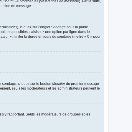
du forum --> Modifier les préférences de message
). Par la suite,
daction de message.
ermissions), cliquez sur l’onglet
Sondage
sous la partie
ptions possibles, saisissez une option par ligne dans le
ateur », limiter la durée en jours du sondage (mettre « 0 » pour
n sondage, cliquez sur le bouton
Modifier
du premier message
trement, seuls les modérateurs et les administrateurs peuvent le
ons s’y rapportant. Seuls les modérateurs de groupes et les