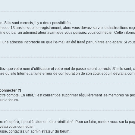
 S’ils sont corrects, il y a deux possibilités :
ins de 13 ans lors de l’enregistrement, alors vous devrez suivre les instructions r
me ou par un administrateur avant que vous puissiez vous connecter. Cette informat
 une adresse incorrecte ou que l’e-mail ait été traité par un filtre anti-spam. Si vou
iez que votre nom d’utilisateur et votre mot de passe soient corrects. S’ils le sont,
e du site Internet ait une erreur de configuration de son côté, et qu’il devra la corri
 connecter ?!
votre compte. En effet, il est courant de supprimer régulièrement les membres ne pos
ur le forum.
 récupéré, il peut facilement être réinitialisé. Pour ce faire, rendez vous sur la p
uveau vous connecter.
passe, contactez un administrateur du forum.