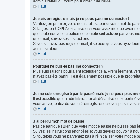
administrateur du forum pour obtenir de l’aide.
Haut
Je suis enregistré mais je ne peux pas me connecter !
Vérifiez, en premier, votre nom d’utilisateur et votre mot de passe.
Si la gestion COPPA est active et si vous avez indiqué avoir mo
que toute nouvelle création de compte soit activée par vous-mê
un e-mail, suivez ses instructions.
Si vous n’avez pas reçu d’e-mail, il se peut que vous ayez fourni
administrateur.
Haut
Pourquoi ne puis-je pas me connecter ?
Plusieurs raisons pourraient expliquer cela. Premièrement, vérif
n’avez pas été banni. Il est également possible que le propriétair
Haut
Je me suis enregistré par le passé mais je ne peux plus me
Il est possible qu’un administrateur ait désactivé ou supprimé 
vous arrive, tentez de vous ré-enregistrer et soyez plus investi s
Haut
J’ai perdu mon mot de passe !
Pas de panique ! Bien que votre mot de passe ne puisse pas être
Suivez les instructions énoncées et vous devriez pouvoir à no
Si toutefois vous ne parveniez pas à réinitialiser votre mot de 