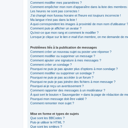
Comment modifier mes paramètres ?
Comment empêcher mon nom d’apparaître dans la liste des membres
Les heures ne sont pas correctes !
J’ai changé mon fuseau horaire et l’heure est toujours incorrecte !
Ma langue n’est pas dans la liste !
A quoi correspondent les images à proximité de mon nom d’utilisateur 
Comment puis-je afficher un avatar ?
Qu’est-ce que mon rang et comment le modifier ?
Lorsque je clique sur le lien
e-mail
d’un membre, on me demande de me
Problèmes liés à la publication de messages
Comment créer un nouveau sujet ou poster une réponse ?
Comment modifier ou supprimer un message ?
Comment ajouter une signature à mes messages ?
Comment créer un sondage ?
Pourquoi ne puis-je pas ajouter plus d’options à mon sondage ?
Comment modifier ou supprimer un sondage ?
Pourquoi ne puis-je pas accéder à un forum ?
Pourquoi ne puis-je pas joindre des fichiers à mon message ?
Pourquoi ai-je reçu un avertissement ?
Comment rapporter des messages à un modérateur ?
À quoi sert le bouton « Sauvegarder » dans la page de rédaction de 
Pourquoi mon message doit être validé ?
Comment remonter mon sujet ?
Mise en forme et types de sujets
Que sont les BBCodes ?
Puis-je utiliser le HTML ?
Que sont les smileys ?