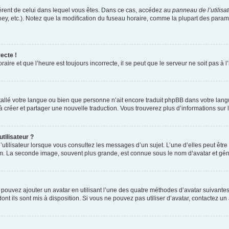
ifférent de celui dans lequel vous êtes. Dans ce cas, accédez au
panneau de l’utilisa
ney, etc.). Notez que la modification du fuseau horaire, comme la plupart des para
ecte !
aire et que l’heure est toujours incorrecte, il se peut que le serveur ne soit pas à
installé votre langue ou bien que personne n’ait encore traduit phpBB dans votre l
s à créer et partager une nouvelle traduction. Vous trouverez plus d’informations sur l
tilisateur ?
utilisateur lorsque vous consultez les messages d’un sujet. L’une d’elles peut êtr
rum. La seconde image, souvent plus grande, est connue sous le nom d’avatar et 
s pouvez ajouter un avatar en utilisant l’une des quatre méthodes d’avatar suivantes 
ont ils sont mis à disposition. Si vous ne pouvez pas utiliser d’avatar, contactez un