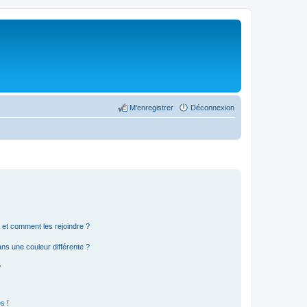
M’enregistrer
Déconnexion
s et comment les rejoindre ?
s une couleur différente ?
?
s !