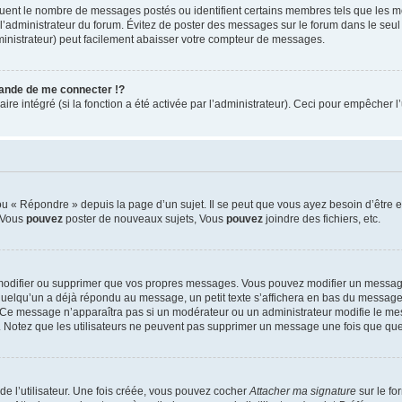
iquent le nombre de messages postés ou identifient certains membres tels que les 
ar l’administrateur du forum. Évitez de poster des messages sur le forum dans le seu
ministrateur) peut facilement abaisser votre compteur de messages.
nde de me connecter !?
 intégré (si la fonction a été activée par l’administrateur). Ceci pour empêcher l’uti
 « Répondre » depuis la page d’un sujet. Il se peut que vous ayez besoin d’être e
: Vous
pouvez
poster de nouveaux sujets, Vous
pouvez
joindre des fichiers, etc.
modifier ou supprimer que vos propres messages. Vous pouvez modifier un message
lqu’un a déjà répondu au message, un petit texte s’affichera en bas du message ind
n. Ce message n’apparaîtra pas si un modérateur ou un administrateur modifie le mes
ive. Notez que les utilisateurs ne peuvent pas supprimer un message une fois que qu
e l’utilisateur. Une fois créée, vous pouvez cocher
Attacher ma signature
sur le fo