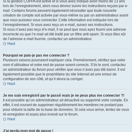
Si la gestion COPPA est active et si vous avez indiqué avoir moins de 13 ans
lors de l’enregistrement, alors vous devrez suivre les instructions reçues par e-
mail. Certains forums peuvent également nécessiter que toute nouvelle
création de compte soit activée par vous-même ou par un administrateur avant
que vous puissiez vous connecter. Cette information est indiquée lors de
l’enregistrement. Si vous avez reçu un e-mail, suivez ses instructions.
Si vous n’avez pas reçu d’e-mail, il se peut que vous ayez fourni une adresse
incorrecte ou que l’e-mail ait été traité par un filtre anti-spam. Si vous êtes sûr
de l’adresse e-mail fournie, contactez un administrateur.
Haut
Pourquoi ne puis-je pas me connecter ?
Plusieurs raisons pourraient expliquer cela. Premièrement, vérifiez que votre
nom d’utilisateur et votre mot de passe soient corrects. S’ils le sont, contactez
un administrateur du forum pour vérifier que vous n’avez pas été banni. Il est
également possible que le propriétaire du site Internet ait une erreur de
configuration de son côté, et qu’il devra la corriger.
Haut
Je me suis enregistré par le passé mais je ne peux plus me connecter ?!
Il est possible qu’un administrateur ait désactivé ou supprimé votre compte. En
effet, il est courant de supprimer régulièrement les membres ne postant pas
pour réduire la taille de la base de données. Si cela vous arrive, tentez de vous
ré-enregistrer et soyez plus investi sur le forum.
Haut
J’ai perdu mon mot de passe !