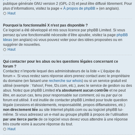
publique générale GNU version 2 (GPL-2.0) et peut être diffusé librement. Pour
plus d’informations, visitez la page «
À propos de phpBB
» (en anglais).
Haut
Pourquoi la fonctionnalité X n’est pas disponible ?
Ce logiciel a été développé et mis sous licence par phpBB Limited. Si vous
pensez qu’une fonctionnalité nécessite d’être ajoutée, visitez la page
phpBB
Ideas
(en anglais) où vous pouvez voter pour des idées proposées ou en
suggérer de nouvelles.
Haut
Qui contacter pour les abus ou les questions légales concernant ce
forum ?
Contactez n’importe lequel des administrateurs de la liste « L’équipe du
forum ». Si vous restez sans réponse alors prenez contact avec le propriétaire
du domaine (en faisant une
recherche sur whois
) ou si un service gratuit est
utilisé (exemple : Yahoo!, Free, f2s.com, etc.), avec le service de gestion ou des
abus. Notez que phpBB Limited
n’a absolument aucun contrôle
et ne peut
être, en aucun cas, tenu pour responsable sur
comment
,
où
ou
par qui
ce
forum est utilisé. Il est inutile de contacter phpBB Limited pour toute question
légale (cessions et désistements, responsabilité, propos diffamatoires, etc.)
non directement liée
au site Internet phpbb.com ou au logiciel phpBB lui-
même. Si vous adressez un e-mail au groupe phpBB à propos de l’utilisation
par une tierce partie
de ce logiciel vous devez vous attendre à une réponse
très courte voire à aucune réponse du tout.
Haut