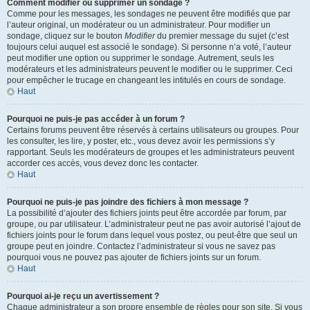
Comment modifier ou supprimer un sondage ?
Comme pour les messages, les sondages ne peuvent être modifiés que par
l’auteur original, un modérateur ou un administrateur. Pour modifier un
sondage, cliquez sur le bouton
Modifier
du premier message du sujet (c’est
toujours celui auquel est associé le sondage). Si personne n’a voté, l’auteur
peut modifier une option ou supprimer le sondage. Autrement, seuls les
modérateurs et les administrateurs peuvent le modifier ou le supprimer. Ceci
pour empêcher le trucage en changeant les intitulés en cours de sondage.
Haut
Pourquoi ne puis-je pas accéder à un forum ?
Certains forums peuvent être réservés à certains utilisateurs ou groupes. Pour
les consulter, les lire, y poster, etc., vous devez avoir les permissions s’y
rapportant. Seuls les modérateurs de groupes et les administrateurs peuvent
accorder ces accès, vous devez donc les contacter.
Haut
Pourquoi ne puis-je pas joindre des fichiers à mon message ?
La possibilité d’ajouter des fichiers joints peut être accordée par forum, par
groupe, ou par utilisateur. L’administrateur peut ne pas avoir autorisé l’ajout de
fichiers joints pour le forum dans lequel vous postez, ou peut-être que seul un
groupe peut en joindre. Contactez l’administrateur si vous ne savez pas
pourquoi vous ne pouvez pas ajouter de fichiers joints sur un forum.
Haut
Pourquoi ai-je reçu un avertissement ?
Chaque administrateur a son propre ensemble de règles pour son site. Si vous