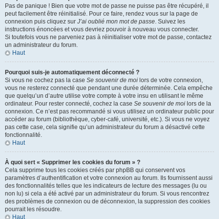
Pas de panique ! Bien que votre mot de passe ne puisse pas être récupéré, il
peut facilement être réinitialisé. Pour ce faire, rendez vous sur la page de
connexion puis cliquez sur
J’ai oublié mon mot de passe
. Suivez les
instructions énoncées et vous devriez pouvoir à nouveau vous connecter.
Si toutefois vous ne parveniez pas à réinitialiser votre mot de passe, contactez
un administrateur du forum.
Haut
Pourquoi suis-je automatiquement déconnecté ?
Si vous ne cochez pas la case
Se souvenir de moi
lors de votre connexion,
vous ne resterez connecté que pendant une durée déterminée. Cela empêche
que quelqu’un d’autre utilise votre compte à votre insu en utilisant le même
ordinateur. Pour rester connecté, cochez la case
Se souvenir de moi
lors de la
connexion. Ce n’est pas recommandé si vous utilisez un ordinateur public pour
accéder au forum (bibliothèque, cyber-café, université, etc.). Si vous ne voyez
pas cette case, cela signifie qu’un administrateur du forum a désactivé cette
fonctionnalité.
Haut
À quoi sert « Supprimer les cookies du forum » ?
Cela supprime tous les cookies créés par phpBB qui conservent vos
paramètres d’authentification et votre connexion au forum. Ils fournissent aussi
des fonctionnalités telles que les indicateurs de lecture des messages (lu ou
non lu) si cela a été activé par un administrateur du forum. Si vous rencontrez
des problèmes de connexion ou de déconnexion, la suppression des cookies
pourrait les résoudre.
Haut