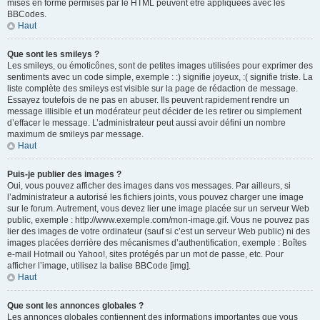
mises en forme permises par le HTML peuvent être appliquées avec les
BBCodes.
Haut
Que sont les smileys ?
Les smileys, ou émoticônes, sont de petites images utilisées pour exprimer des
sentiments avec un code simple, exemple : :) signifie joyeux, :( signifie triste. La
liste complète des smileys est visible sur la page de rédaction de message.
Essayez toutefois de ne pas en abuser. Ils peuvent rapidement rendre un
message illisible et un modérateur peut décider de les retirer ou simplement
d’effacer le message. L’administrateur peut aussi avoir défini un nombre
maximum de smileys par message.
Haut
Puis-je publier des images ?
Oui, vous pouvez afficher des images dans vos messages. Par ailleurs, si
l’administrateur a autorisé les fichiers joints, vous pouvez charger une image
sur le forum. Autrement, vous devez lier une image placée sur un serveur Web
public, exemple : http://www.exemple.com/mon-image.gif. Vous ne pouvez pas
lier des images de votre ordinateur (sauf si c’est un serveur Web public) ni des
images placées derrière des mécanismes d’authentification, exemple : Boîtes
e-mail Hotmail ou Yahoo!, sites protégés par un mot de passe, etc. Pour
afficher l’image, utilisez la balise BBCode [img].
Haut
Que sont les annonces globales ?
Les annonces globales contiennent des informations importantes que vous