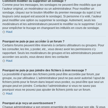
Comment modifier ou supprimer un sondage ?
Comme pour les messages, les sondages ne peuvent être modifiés que par
l’auteur original, un modérateur ou un administrateur. Pour modifier un
sondage, cliquez sur le bouton
Modifier
du premier message du sujet (c’est
toujours celui auquel est associé le sondage). Si personne n’a voté, l’auteur
peut modifier une option ou supprimer le sondage. Autrement, seuls les
modérateurs et les administrateurs peuvent le modifier ou le supprimer. Ceci
pour empêcher le trucage en changeant les intitulés en cours de sondage.
Haut
Pourquoi ne puis-je pas accéder à un forum ?
Certains forums peuvent être réservés à certains utilisateurs ou groupes. Pour
les consulter, les lire, y poster, etc., vous devez avoir les permissions s’y
rapportant. Seuls les modérateurs de groupes et les administrateurs peuvent
accorder ces accès, vous devez donc les contacter.
Haut
Pourquoi ne puis-je pas joindre des fichiers à mon message ?
La possibilité d’ajouter des fichiers joints peut être accordée par forum, par
groupe, ou par utilisateur. L’administrateur peut ne pas avoir autorisé l’ajout de
fichiers joints pour le forum dans lequel vous postez, ou peut-être que seul un
groupe peut en joindre. Contactez l’administrateur si vous ne savez pas
pourquoi vous ne pouvez pas ajouter de fichiers joints sur un forum.
Haut
Pourquoi ai-je reçu un avertissement ?
Chaque administrateur a son propre ensemble de règles pour son site. Si vous