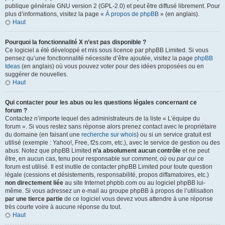
publique générale GNU version 2 (GPL-2.0) et peut être diffusé librement. Pour
plus d’informations, visitez la page «
À propos de phpBB
» (en anglais).
Haut
Pourquoi la fonctionnalité X n’est pas disponible ?
Ce logiciel a été développé et mis sous licence par phpBB Limited. Si vous
pensez qu’une fonctionnalité nécessite d’être ajoutée, visitez la page
phpBB
Ideas
(en anglais) où vous pouvez voter pour des idées proposées ou en
suggérer de nouvelles.
Haut
Qui contacter pour les abus ou les questions légales concernant ce
forum ?
Contactez n’importe lequel des administrateurs de la liste « L’équipe du
forum ». Si vous restez sans réponse alors prenez contact avec le propriétaire
du domaine (en faisant une
recherche sur whois
) ou si un service gratuit est
utilisé (exemple : Yahoo!, Free, f2s.com, etc.), avec le service de gestion ou des
abus. Notez que phpBB Limited
n’a absolument aucun contrôle
et ne peut
être, en aucun cas, tenu pour responsable sur
comment
,
où
ou
par qui
ce
forum est utilisé. Il est inutile de contacter phpBB Limited pour toute question
légale (cessions et désistements, responsabilité, propos diffamatoires, etc.)
non directement liée
au site Internet phpbb.com ou au logiciel phpBB lui-
même. Si vous adressez un e-mail au groupe phpBB à propos de l’utilisation
par une tierce partie
de ce logiciel vous devez vous attendre à une réponse
très courte voire à aucune réponse du tout.
Haut