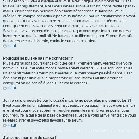
Si la gestion COPPA est active et si vous avez indiqué avoir moins de 13 ans
lors de l’enregistrement, alors vous devrez suivre les instructions reçues par e-
mail. Certains forums peuvent également nécessiter que toute nouvelle
création de compte soit activée par vous-même ou par un administrateur avant
que vous puissiez vous connecter. Cette information est indiquée lors de
l’enregistrement. Si vous avez reçu un e-mail, suivez ses instructions.
Si vous n’avez pas reçu d’e-mail, il se peut que vous ayez fourni une adresse
incorrecte ou que l’e-mail ait été traité par un filtre anti-spam. Si vous êtes sûr
de l’adresse e-mail fournie, contactez un administrateur.
Haut
Pourquoi ne puis-je pas me connecter ?
Plusieurs raisons pourraient expliquer cela. Premièrement, vérifiez que votre
nom d’utilisateur et votre mot de passe soient corrects. S’ils le sont, contactez
un administrateur du forum pour vérifier que vous n’avez pas été banni. Il est
également possible que le propriétaire du site Internet ait une erreur de
configuration de son côté, et qu’il devra la corriger.
Haut
Je me suis enregistré par le passé mais je ne peux plus me connecter ?!
Il est possible qu’un administrateur ait désactivé ou supprimé votre compte. En
effet, il est courant de supprimer régulièrement les membres ne postant pas
pour réduire la taille de la base de données. Si cela vous arrive, tentez de vous
ré-enregistrer et soyez plus investi sur le forum.
Haut
J’ai perdu mon mot de passe !