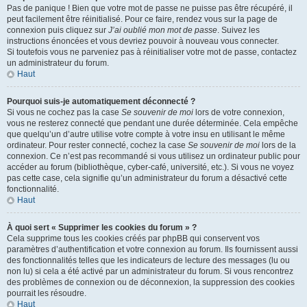
Pas de panique ! Bien que votre mot de passe ne puisse pas être récupéré, il
peut facilement être réinitialisé. Pour ce faire, rendez vous sur la page de
connexion puis cliquez sur
J’ai oublié mon mot de passe
. Suivez les
instructions énoncées et vous devriez pouvoir à nouveau vous connecter.
Si toutefois vous ne parveniez pas à réinitialiser votre mot de passe, contactez
un administrateur du forum.
Haut
Pourquoi suis-je automatiquement déconnecté ?
Si vous ne cochez pas la case
Se souvenir de moi
lors de votre connexion,
vous ne resterez connecté que pendant une durée déterminée. Cela empêche
que quelqu’un d’autre utilise votre compte à votre insu en utilisant le même
ordinateur. Pour rester connecté, cochez la case
Se souvenir de moi
lors de la
connexion. Ce n’est pas recommandé si vous utilisez un ordinateur public pour
accéder au forum (bibliothèque, cyber-café, université, etc.). Si vous ne voyez
pas cette case, cela signifie qu’un administrateur du forum a désactivé cette
fonctionnalité.
Haut
À quoi sert « Supprimer les cookies du forum » ?
Cela supprime tous les cookies créés par phpBB qui conservent vos
paramètres d’authentification et votre connexion au forum. Ils fournissent aussi
des fonctionnalités telles que les indicateurs de lecture des messages (lu ou
non lu) si cela a été activé par un administrateur du forum. Si vous rencontrez
des problèmes de connexion ou de déconnexion, la suppression des cookies
pourrait les résoudre.
Haut