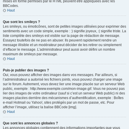
mises en forme permises par le HTML peuvent être appliquées avec les
BBCodes.
Haut
Que sont les smileys ?
Les smileys, ou émoticônes, sont de petites images utilisées pour exprimer des
sentiments avec un code simple, exemple : :) signifie joyeux, :( signifie triste. La
liste complète des smileys est visible sur la page de rédaction de message.
Essayez toutefois de ne pas en abuser. Ils peuvent rapidement rendre un
message illisible et un modérateur peut décider de les retirer ou simplement
d’effacer le message. L’administrateur peut aussi avoir défini un nombre
maximum de smileys par message.
Haut
Puis-je publier des images ?
Oui, vous pouvez afficher des images dans vos messages. Par ailleurs, si
l’administrateur a autorisé les fichiers joints, vous pouvez charger une image
sur le forum. Autrement, vous devez lier une image placée sur un serveur Web
public, exemple : http://www.exemple.com/mon-image.gif. Vous ne pouvez pas
lier des images de votre ordinateur (sauf si c’est un serveur Web public) ni des
images placées derrière des mécanismes d’authentification, exemple : Boîtes
e-mail Hotmail ou Yahoo!, sites protégés par un mot de passe, etc. Pour
afficher l’image, utilisez la balise BBCode [img].
Haut
Que sont les annonces globales ?
Les annonces globales contiennent des informations importantes que vous