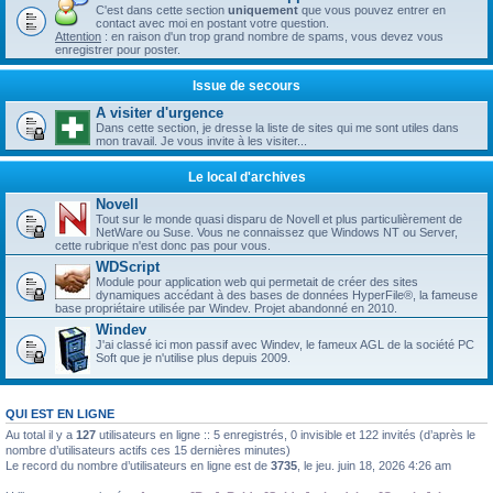
C'est dans cette section
uniquement
que vous pouvez entrer en
contact avec moi en postant votre question.
Attention
: en raison d'un trop grand nombre de spams, vous devez vous
enregistrer pour poster.
Issue de secours
A visiter d'urgence
Dans cette section, je dresse la liste de sites qui me sont utiles dans
mon travail. Je vous invite à les visiter...
Le local d'archives
Novell
Tout sur le monde quasi disparu de Novell et plus particulièrement de
NetWare ou Suse. Vous ne connaissez que Windows NT ou Server,
cette rubrique n'est donc pas pour vous.
WDScript
Module pour application web qui permetait de créer des sites
dynamiques accédant à des bases de données HyperFile®, la fameuse
base propriétaire utilisée par Windev. Projet abandonné en 2010.
Windev
J'ai classé ici mon passif avec Windev, le fameux AGL de la société PC
Soft que je n'utilise plus depuis 2009.
QUI EST EN LIGNE
Au total il y a
127
utilisateurs en ligne :: 5 enregistrés, 0 invisible et 122 invités (d’après le
nombre d’utilisateurs actifs ces 15 dernières minutes)
Le record du nombre d’utilisateurs en ligne est de
3735
, le jeu. juin 18, 2026 4:26 am