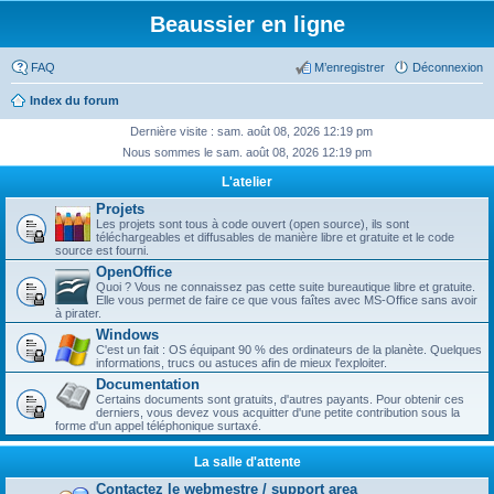
Beaussier en ligne
FAQ
M’enregistrer
Déconnexion
Index du forum
Dernière visite : sam. août 08, 2026 12:19 pm
Nous sommes le sam. août 08, 2026 12:19 pm
L'atelier
Projets
Les projets sont tous à code ouvert (open source), ils sont
téléchargeables et diffusables de manière libre et gratuite et le code
source est fourni.
OpenOffice
Quoi ? Vous ne connaissez pas cette suite bureautique libre et gratuite.
Elle vous permet de faire ce que vous faîtes avec MS-Office sans avoir
à pirater.
Windows
C'est un fait : OS équipant 90 % des ordinateurs de la planète. Quelques
informations, trucs ou astuces afin de mieux l'exploiter.
Documentation
Certains documents sont gratuits, d'autres payants. Pour obtenir ces
derniers, vous devez vous acquitter d'une petite contribution sous la
forme d'un appel téléphonique surtaxé.
La salle d'attente
Contactez le webmestre / support area